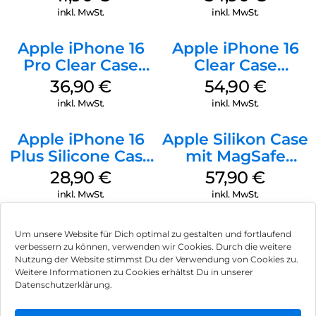
Gray
inkl. MwSt.
inkl. MwSt.
Apple iPhone 16
Apple iPhone 16
Pro Clear Case
Clear Case
MagSafe
MagSafe
36,90
€
54,90
€
Transparent
Transparent
inkl. MwSt.
inkl. MwSt.
Apple iPhone 16
Apple Silikon Case
Plus Silicone Case
mit MagSafe
MagSafe Black
iPhone 14 Pro
28,90
€
57,90
€
(PRODUCT)RED
inkl. MwSt.
inkl. MwSt.
Um unsere Website für Dich optimal zu gestalten und fortlaufend
verbessern zu können, verwenden wir Cookies. Durch die weitere
Nutzung der Website stimmst Du der Verwendung von Cookies zu.
Impressum
Weitere Informationen zu Cookies erhältst Du in unserer
Datenschutzerklärung.
AGB