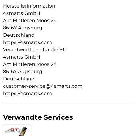
MagSafe-kompatibel:
Herstellerinformation
MagSafe-kompatibel und kabellose Ladefunktion?
Selbstverständlich. Der integrierte Magnetring ermöglicht
4smarts GmbH
nahtloses Andocken von Zubehör und Ladegeräten.
Am Mittleren Moos 24
86167 Augsburg
Griffige Anti-Rutsch-Kanten:
Die griffigen Anti-Rutsch-Kanten sorgen für sicheren Halt im
Deutschland
Alltag, ohne das schlanke Format des iPhones zu
https://4smarts.com
beeinträchtigen.
Verantwortliche für die EU
4smarts GmbH
Transparent-matte Rückseite mit strukturierter Optik:
Die transparente Rückseite mit markanter Riffelstruktur
Am Mittleren Moos 24
verleiht dem Case einen modernen, technischen Stil, der
86167 Augsburg
nicht nur optisch beeindruckt, sondern sich auch
Deutschland
hervorragend anfühlt.
customer-service@4smarts.com
https://4smarts.com
Verwandte Services