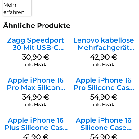
Mehr
erfahren
Ähnliche Produkte
Zagg Speedport
Lenovo kabellose
30 Mit USB-C
Mehrfachgerät
Kabel Weiß
Luna Grey
30,90
€
42,90
€
inkl. MwSt.
inkl. MwSt.
Apple iPhone 16
Apple iPhone 16
Pro Max Silicone
Pro Silicone Case
Case MagSafe
MagSafe Black
34,90
€
54,90
€
Denim
inkl. MwSt.
inkl. MwSt.
Apple iPhone 16
Apple iPhone 16
Plus Silicone Case
Silicone Case
MagSafe Stone
MagSafe Black
41,90
€
54,90
€