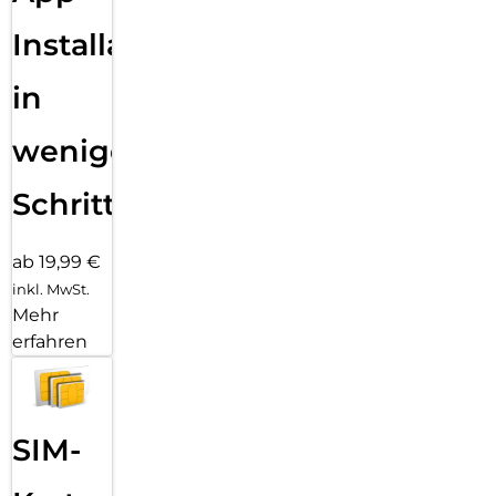
Unser Engagement für Innovation und Kundenzufriedenheit
zeigt sich nicht nur in der schlanken, platzsparenden
Installation
Konstruktion, sondern auch in einem attraktiven Preis.
Dieses Update bietet dir die gleiche zuverlässige Leistung
in
und Schnellladetechnologie, die du von 4smarts gewohnt
bist. Ein perfekter Zeitpunkt, um in ein qualitativ
hochwertiges Ladegerät zu investieren, das sowohl deinen
wenigen
Anforderungen als auch deinem Budget gerecht wird.
Schritten
ab 19,99 €
inkl. MwSt.
Mehr
erfahren
SIM-