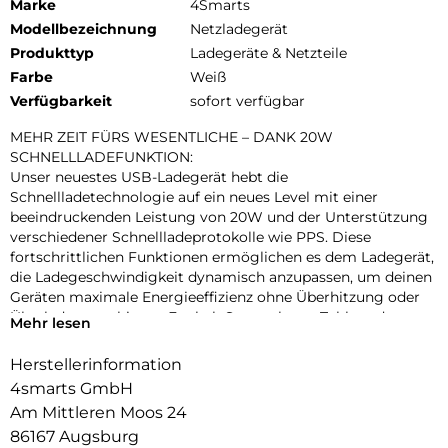
Marke
4Smarts
Modellbezeichnung
Netzladegerät
Produkttyp
Ladegeräte & Netzteile
Farbe
Weiß
Verfügbarkeit
sofort verfügbar
MEHR ZEIT FÜRS WESENTLICHE – DANK 20W
SCHNELLLADEFUNKTION:
Unser neuestes USB-Ladegerät hebt die
Schnellladetechnologie auf ein neues Level mit einer
beeindruckenden Leistung von 20W und der Unterstützung
verschiedener Schnellladeprotokolle wie PPS. Diese
fortschrittlichen Funktionen ermöglichen es dem Ladegerät,
die Ladegeschwindigkeit dynamisch anzupassen, um deinen
Geräten maximale Energieeffizienz ohne Überhitzung oder
Überladung zu bieten. Egal ob Smartphone, Tablet oder
Mehr lesen
andere kompatible Geräte – blitzschnelles Aufladen wird
deine Wartezeiten drastisch verkürzen und dir mehr Zeit für
Herstellerinformation
das Wesentliche lassen. Ein unverzichtbarer Begleiter für
4smarts GmbH
alle, die Technologie auf Spitzenniveau erwarten.
Am Mittleren Moos 24
MODERNES DESIGN TRIFFT MODERNEN LIFESTYLE:
86167 Augsburg