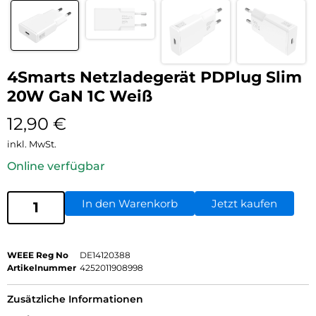
4Smarts Netzladegerät PDPlug Slim
20W GaN 1C Weiß
12,90
€
inkl. MwSt.
Online verfügbar
In den Warenkorb
Jetzt kaufen
WEEE Reg No
DE14120388
Artikelnummer
4252011908998
Zusätzliche Informationen