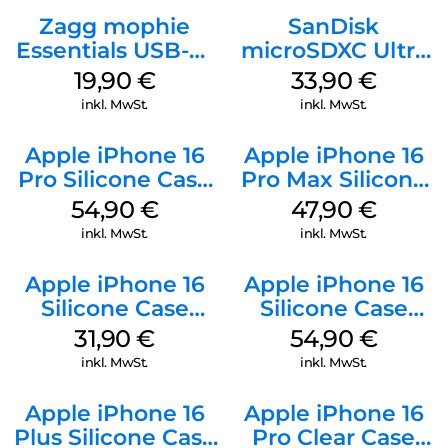
Zagg mophie
SanDisk
Essentials USB-C-
microSDXC Ultra
20W Charger PD
128 GB + Adapter
19,90
€
33,90
€
Weiß
Mobile
inkl. MwSt.
inkl. MwSt.
Apple iPhone 16
Apple iPhone 16
Pro Silicone Case
Pro Max Silicone
MagSafe Black
Case MagSafe
54,90
€
47,90
€
Black
inkl. MwSt.
inkl. MwSt.
Apple iPhone 16
Apple iPhone 16
Silicone Case
Silicone Case
MagSafe Fuchsia
MagSafe Lake
31,90
€
54,90
€
Green
inkl. MwSt.
inkl. MwSt.
Apple iPhone 16
Apple iPhone 16
Plus Silicone Case
Pro Clear Case