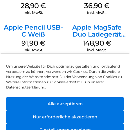
MagSafe Black
MagSafe
28,90
€
36,90
€
Transparent
inkl. MwSt.
inkl. MwSt.
Apple Pencil USB-
Apple MagSafe
C Weiß
Duo Ladegerät
Weiß
91,90
€
148,90
€
inkl. MwSt.
inkl. MwSt.
Um unsere Website für Dich optimal zu gestalten und fortlaufend
verbessern zu können, verwenden wir Cookies. Durch die weitere
Nutzung der Website stimmst Du der Verwendung von Cookies zu.
Impressum
Weitere Informationen zu Cookies erhältst Du in unserer
Datenschutzerklärung.
AGB
Datenschutz
Alle akzeptieren
Vertrag widerrufen
Nur erforderliche akzeptieren
Hinweis zur Batterieentsorgung
Einstellungen anzeigen