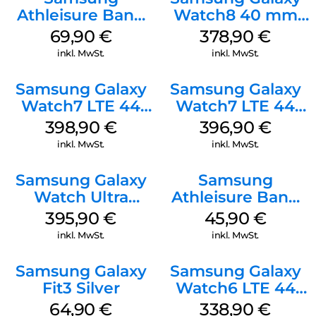
Athleisure Band
Watch8 40 mm
(M/L) Galaxy
Graphite
69,90
€
378,90
€
Watch8/Watch8
inkl. MwSt.
inkl. MwSt.
Classic Graphite
Samsung Galaxy
Samsung Galaxy
Watch7 LTE 44
Watch7 LTE 44
mm Silver
mm Green
398,90
€
396,90
€
inkl. MwSt.
inkl. MwSt.
Samsung Galaxy
Samsung
Watch Ultra
Athleisure Band
Titanium Gray
S/M Galaxy
395,90
€
45,90
€
Watch7 Cream
inkl. MwSt.
inkl. MwSt.
Samsung Galaxy
Samsung Galaxy
Fit3 Silver
Watch6 LTE 44
mm Graphite
64,90
€
338,90
€