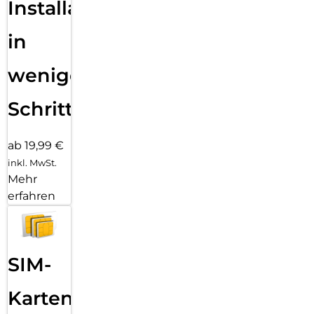
Unsere BioTracker-Technologie erfasst deine Herzfrequenz in
Installation
Echtzeit, deine Schlafqualität, den Blutsauerstoffgehalt und
dein Stressniveau und benachrichtigt dich bei ungewöhnlich
in
hohen oder niedrigen Werten deiner Vitaldaten.
Immer verbunden & Voll im Fokus:
wenigen
Tätige und empfange Bluetooth-Anrufe direkt über dein
Handgelenk, ohne dein Smartphone in die Hand nehmen zu
müssen. Nutze Zepp Flow, um deine Uhr per Sprachbefehl zu
Schritten
steuern, und sende Sprachnachrichten-zu-Text-Antworten auf
Android-Nachrichten.
ab 19,99 €
inkl. MwSt.
Mehr
erfahren
SIM-
Karten