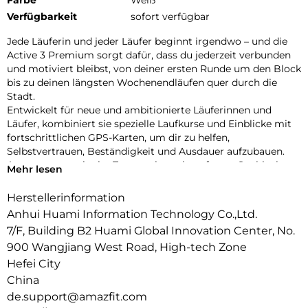
Verfügbarkeit
sofort verfügbar
Jede Läuferin und jeder Läufer beginnt irgendwo – und die
Active 3 Premium sorgt dafür, dass du jederzeit verbunden
und motiviert bleibst, von deiner ersten Runde um den Block
bis zu deinen längsten Wochenendläufen quer durch die
Stadt.
Entwickelt für neue und ambitionierte Läuferinnen und
Läufer, kombiniert sie spezielle Laufkurse und Einblicke mit
fortschrittlichen GPS-Karten, um dir zu helfen,
Selbstvertrauen, Beständigkeit und Ausdauer aufzubauen.
Ausgestattet mit vier Tasten, einem kratzfesten Saphirglas-
Mehr lesen
Display und einem brillanten 1,32″-AMOLED-Bildschirm, das
selbst bei intensiver Sonneneinstrahlung gut ablesbar ist,
Herstellerinformation
bietet dir die Active 3 Premium bei jedem Lauf volle
Anhui Huami Information Technology Co.,Ltd.
Kontrolle und beste Sicht – von Läufen im Morgengrauen bis
7/F, Building B2 Huami Global Innovation Center, No.
zu Runs durch die Innenstadt.
900 Wangjiang West Road, High-tech Zone
Klüger Trainieren, Kraftvoller Laufen:
Bringe dein Lauftraining auf das nächste Level – mit
Hefei City
wissenschaftlich fundierten Trainingsplänen vom Einsteiger-
China
bis zum Marathon-Niveau. Mit sofort startklaren Workouts
de.support@amazfit.com
wie Aerobic Endurance Foundation, Fartlek-Läufen und Core-