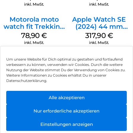
inkl. MwSt.
inkl. MwSt.
Motorola moto
Apple Watch SE
watch fit Trekking
(2024) 44 mm
Green
GPS + Cellular
78,90
€
317,90
€
(Sportarmband
inkl. MwSt.
inkl. MwSt.
Mitternacht M/L)
Mitternacht
Um unsere Website für Dich optimal zu gestalten und fortlaufend
verbessern zu können, verwenden wir Cookies. Durch die weitere
Nutzung der Website stimmst Du der Verwendung von Cookies zu.
Impressum
Weitere Informationen zu Cookies erhältst Du in unserer
Datenschutzerklärung.
AGB
Datenschutz
Alle akzeptieren
Vertrag widerrufen
Nur erforderliche akzeptieren
Hinweis zur Batterieentsorgung
Einstellungen anzeigen
Newsletter