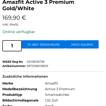
Amazfit Active 3 Premium
Gold/White
169,90
€
inkl. MwSt.
Online verfügbar
In den Warenkorb
Jetzt kaufen
WEEE Reg No
DE39536738
Artikelnummer
6972596109839
Zusätzliche Informationen
Marke
Amazfit
Modellbezeichnung
Active 3 Premium
Produkttyp
Smartwatches
Bildschirmdiagonale
1,32 Zoll
Farbe
Weiß