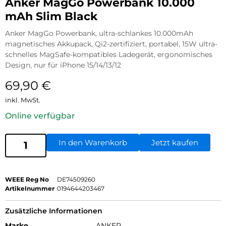
Anker MagGo Powerbank 10.000
mAh Slim Black
Anker MagGo Powerbank, ultra-schlankes 10.000mAh
magnetisches Akkupack, Qi2-zertifiziert, portabel, 15W ultra-
schnelles MagSafe-kompatibles Ladegerät, ergonomisches
Design, nur für iPhone 15/14/13/12
69,90
€
inkl. MwSt.
Online verfügbar
In den Warenkorb
Jetzt kaufen
WEEE Reg No
DE74509260
Artikelnummer
0194644203467
Zusätzliche Informationen
Marke
ANKER