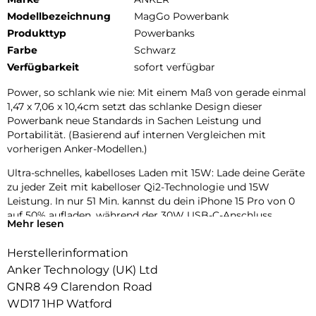
Modellbezeichnung
MagGo Powerbank
Produkttyp
Powerbanks
Farbe
Schwarz
Verfügbarkeit
sofort verfügbar
Power, so schlank wie nie: Mit einem Maß von gerade einmal
1,47 x 7,06 x 10,4cm setzt das schlanke Design dieser
Powerbank neue Standards in Sachen Leistung und
Portabilität. (Basierend auf internen Vergleichen mit
vorherigen Anker-Modellen.)
Ultra-schnelles, kabelloses Laden mit 15W: Lade deine Geräte
zu jeder Zeit mit kabelloser Qi2-Technologie und 15W
Leistung. In nur 51 Min. kannst du dein iPhone 15 Pro von 0
auf 50% aufladen, während der 30W USB-C-Anschluss
Mehr lesen
umfangreiche Kompatibilität bietet.
Herstellerinformation
Ergonomisches Design & verbesserte Tragbarkeit: Die
Kombination aus mattem UV-Finish und robustem
Anker Technology (UK) Ltd
Metallrahmen ergibt einen besonders hohen Nutzerkomfort.
GNR8 49 Clarendon Road
Dieser wird durch die Aerogel-Wärmeisolierung, die die
WD17 1HP Watford
Powerbank kühlt, verstärkt.