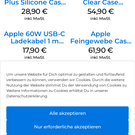
Plus Silicone Case
Clear Case
MagSafe Black
MagSafe
28,90
€
54,90
€
Transparent
inkl. MwSt.
inkl. MwSt.
Apple 60W USB-C
Apple
Ladekabel 1 m
Feingewebe Case
Weiß
iPhone 15 Pro
17,90
€
61,90
€
MagSafe Schwarz
inkl. MwSt.
inkl. MwSt.
Um unsere Website für Dich optimal zu gestalten und fortlaufend
verbessern zu können, verwenden wir Cookies. Durch die weitere
Nutzung der Website stimmst Du der Verwendung von Cookies zu.
Impressum
Weitere Informationen zu Cookies erhältst Du in unserer
Datenschutzerklärung.
AGB
Datenschutz
Alle akzeptieren
Vertrag widerrufen
Nur erforderliche akzeptieren
Hinweis zur Batterieentsorgung