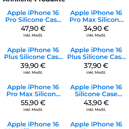
Apple iPhone 16
Apple iPhone 16
Pro Silicone Case
Pro Max Silicone
MagSafe Denim
Case MagSafe
47,90
€
34,90
€
Denim
inkl. MwSt.
inkl. MwSt.
Apple iPhone 16
Apple iPhone 16
Plus Silicone Case
Plus Silicone Case
MagSafe Plum
MagSafe Lake
39,90
€
37,90
€
Green
inkl. MwSt.
inkl. MwSt.
Apple iPhone 16
Apple iPhone 16
Pro Max Silicone
Silicone Case
Case MagSafe
MagSafe Plum
55,90
€
43,90
€
Stone Gray
inkl. MwSt.
inkl. MwSt.
Apple iPhone 16
Apple iPhone 16