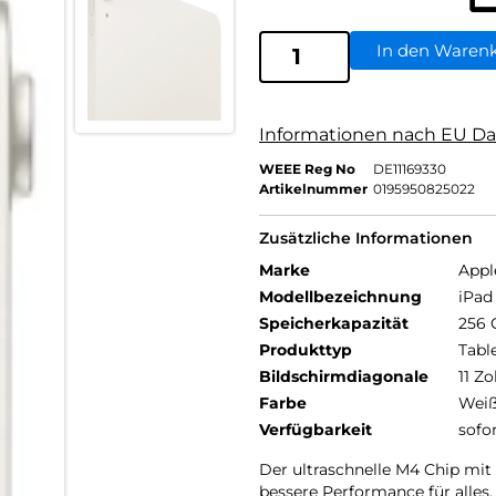
In den Waren
Informationen nach EU Da
WEEE Reg No
DE11169330
Artikelnummer
0195950825022
Zusätzliche Informationen
Marke
Appl
Modellbezeichnung
iPad 
Speicherkapazität
256 
Produkttyp
Tabl
Bildschirmdiagonale
11 Zo
Farbe
Wei
Verfügbarkeit
sofo
Der ultra­schnelle M4 Chip m
bessere Per­for­mance für alles