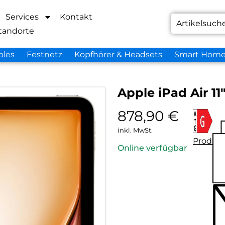
Services
Kontakt
tandorte
bles
Festnetz
Kopfhörer & Headsets
Smart Hom
Apple iPad Air 11
878,90
€
inkl. MwSt.
Produkt
Online verfügbar