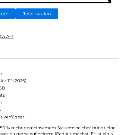
korb
Jetzt kaufen
ta Act
e
Air 11" (2026)
GB
ets
ll
ß
rt verfügbar
it 50 % mehr gemein­samem Systemspeicher bringt eine
, was du gerne auf deinem iPad Air machst. Er ist ein KI