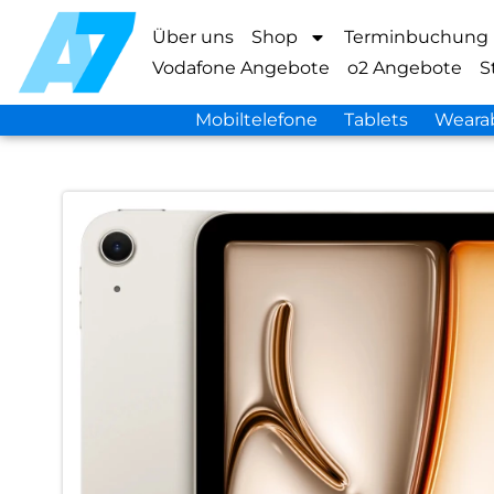
Über uns
Shop
Terminbuchung
Vodafone Angebote
o2 Angebote
S
Mobiltelefone
Tablets
Weara