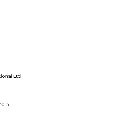
tional Ltd
.com