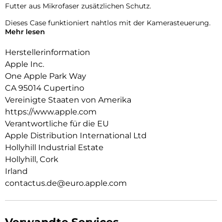
Futter aus Mikrofaser zusätzlichen Schutz.
Dieses Case funktioniert nahtlos mit der Kamerasteuerung.
Mehr lesen
Es kommt mit Saphirglas mit einer leitenden Schicht, die die
Bewegungen deines Fingers zur Kamerasteuerung
Herstellerinformation
überträgt.
Apple Inc.
Mit integrierten Magneten, die sich perfekt am iPhone 16
One Apple Park Way
ausrichten, hält das Case ganz einfach und sorgt für
CA 95014 Cupertino
schnelleres kabel­loses Laden. Lass dein iPhone beim Laden
einfach im Case und docke dein MagSafe Ladegerät an oder
Vereinigte Staaten von Amerika
leg es auf dein Qi2 oder Qi zertifiziertes Ladegerät.
https://www.apple.com
Verantwortliche für die EU
Wie jedes von Apple entwickelte Case durchläuft es im Laufe
Apple Distribution International Ltd
des Design‑ und Fertigungs­prozesses Tausende von
Teststunden. Deshalb sieht es nicht nur großartig aus,
Hollyhill Industrial Estate
sondern ist auch dafür gemacht, dein iPhone vor Kratzern
Hollyhill, Cork
und bei Stürzen zu schützen.
Irland
contactus.de@euro.apple.com