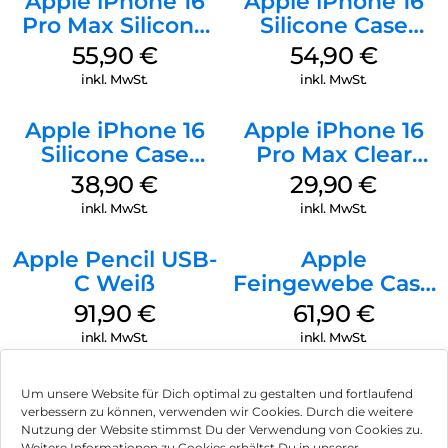
Apple iPhone 16
Apple iPhone 16
Pro Max Silicone
Silicone Case
Case MagSafe
MagSafe Black
55,90
€
54,90
€
Stone Gray
inkl. MwSt.
inkl. MwSt.
Apple iPhone 16
Apple iPhone 16
Silicone Case
Pro Max Clear
MagSafe
Case MagSafe
38,90
€
29,90
€
Ultramarine
Transparent
inkl. MwSt.
inkl. MwSt.
Apple Pencil USB-
Apple
C Weiß
Feingewebe Case
iPhone 15 Pro
91,90
€
61,90
€
MagSafe Schwarz
inkl. MwSt.
inkl. MwSt.
Um unsere Website für Dich optimal zu gestalten und fortlaufend
verbessern zu können, verwenden wir Cookies. Durch die weitere
Nutzung der Website stimmst Du der Verwendung von Cookies zu.
Impressum
Weitere Informationen zu Cookies erhältst Du in unserer