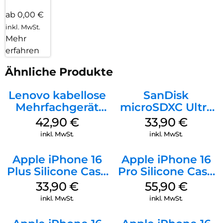
ab 0,00 €
inkl. MwSt.
Mehr
erfahren
Ähnliche Produkte
Lenovo kabellose
SanDisk
Mehrfachgerät
microSDXC Ultra
Luna Grey
128 GB + Adapter
42,90
€
33,90
€
Mobile
inkl. MwSt.
inkl. MwSt.
Apple iPhone 16
Apple iPhone 16
Plus Silicone Case
Pro Silicone Case
MagSafe Lake
MagSafe Stone
33,90
€
55,90
€
Green
Gray
inkl. MwSt.
inkl. MwSt.