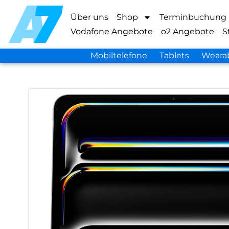
Über uns
Shop
Terminbuchung
Vodafone Angebote
o2 Angebote
S
Mobiltelefone
Tablets
Weara