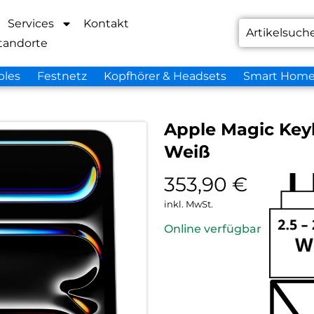
Services
Kontakt
tandorte
bles
Festnetz
Kopfhörer & Headsets
Smart Hom
Apple Magic Keybo
Weiß
353,90
€
inkl. MwSt.
Online verfügbar