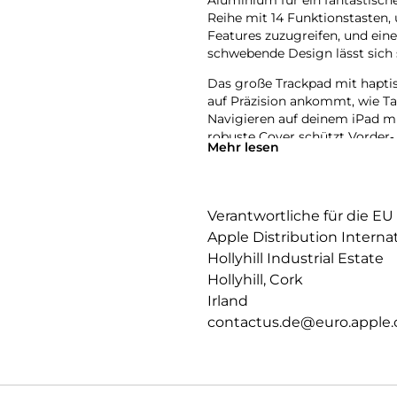
Aluminium für ein fantastische
Reihe mit 14 Funktions­tasten, 
Features zuzugreifen, und ein
schwebende Design lässt sich 
Das große Trackpad mit haptis
auf Präzision ankommt, wie Ta
Navigieren auf deinem iPad mi
robuste Cover schützt Vorder‑ 
Mehr lesen
überallhin mitzunehmen.
Verantwortliche für die EU
Apple Distribution Interna
Hollyhill Industrial Estate
Hollyhill, Cork
Irland
contactus.de@euro.apple