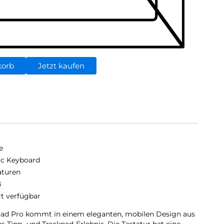
korb
Jetzt kaufen
e
c Keyboard
aturen
ß
rt verfügbar
Pad Pro kommt in einem eleganten, mobilen Design aus