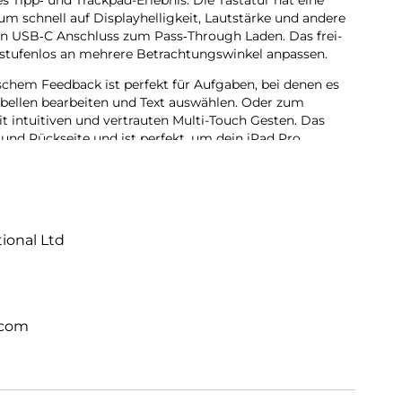
s Tipp‑ und Trackpad-Erlebnis. Die Tastatur hat eine
um schnell auf Display­helligkeit, Lautstärke und andere
en USB‑C Anschluss zum Pass‑Through Laden. Das frei­
stufenlos an mehrere Betrach­tungs­winkel anpassen.
chem Feedback ist perfekt für Aufgaben, bei denen es
bellen bearbeiten und Text auswählen. Oder zum
t intuitiven und vertrauten Multi-Touch Gesten. Das
und Rückseite und ist perfekt, um dein iPad Pro
tional Ltd
.com