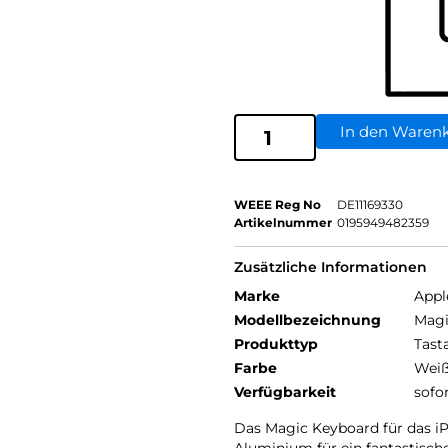
In den Waren
WEEE Reg No
DE11169330
Artikelnummer
0195949482359
Zusätzliche Informationen
Marke
Appl
Modellbezeichnung
Magi
Produkttyp
Tast
Farbe
Wei
Verfügbarkeit
sofo
Das Magic Keyboard für das i