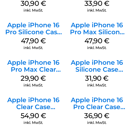
Kabel Weiß
128 GB + Adapter
30,90
€
33,90
€
Mobile
inkl. MwSt.
inkl. MwSt.
Apple iPhone 16
Apple iPhone 16
Pro Silicone Case
Pro Max Silicone
MagSafe Denim
Case MagSafe
47,90
€
47,90
€
Black
inkl. MwSt.
inkl. MwSt.
Apple iPhone 16
Apple iPhone 16
Pro Max Clear
Silicone Case
Case MagSafe
MagSafe Fuchsia
29,90
€
31,90
€
Transparent
inkl. MwSt.
inkl. MwSt.
Apple iPhone 16
Apple iPhone 16
Clear Case
Pro Clear Case
MagSafe
MagSafe
54,90
€
36,90
€
Transparent
Transparent
inkl. MwSt.
inkl. MwSt.