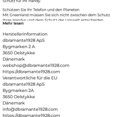
Schutz für Ihr Handy.
Schützen Sie Ihr Telefon und den Planeten
Mit Greenland müssen Sie sich nicht zwischen dem Schutz
Ihres Handys und dem Schutz der Umwelt entscheiden.
Mehr lesen
Diese Hülle bietet außergewöhnlichen Schutz, Funktionalität
und Design – bei gleichzeitiger Minimierung der
Herstellerinformation
Umweltbelastung.
dbramante1928 ApS
Hergestellt aus 100% recyceltem Kunststoff
Bygmarken 2 A
Durch die Herstellung aus GRS-zertifizierten, recycelten
3650 Oelstykke
Materialien verhindert jede Greenland-Tasche, dass das
Dänemark
Gewicht von zwei Plastikflaschen in unseren Ozeanen und
webshop@dbramante1928.com
auf Mülldeponien landet.
https://dbramante1928.com
Aufprallschutz, auf den Sie sich verlassen können
Verantwortliche für die EU
Greenland wurde entwickelt, um Ihr Gerät vor Stürzen zu
dbramante1928 ApS
schützen, und bietet Aufprallschutz aus 1,2 m Höhe. Erhöhte
Kanten schützen Ihre Kamera und Ihr Display vor
Bygmarken 2A
Beschädigungen.
3650 Oelstykke
Dänemark
Schlankes Design
info@dbramante1928.com
Genießen Sie das schlanke Design, das bequem in Ihre Hand
und Tasche passt.
https://dbramante1928.com