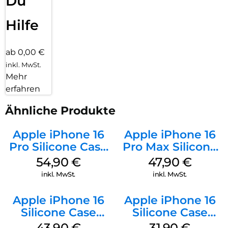
Du
Hilfe
ab 0,00 €
inkl. MwSt.
Mehr
erfahren
Ähnliche Produkte
Apple iPhone 16
Apple iPhone 16
Pro Silicone Case
Pro Max Silicone
MagSafe Black
Case MagSafe
54,90
€
47,90
€
Black
inkl. MwSt.
inkl. MwSt.
Apple iPhone 16
Apple iPhone 16
Silicone Case
Silicone Case
MagSafe Plum
MagSafe Fuchsia
43,90
€
31,90
€