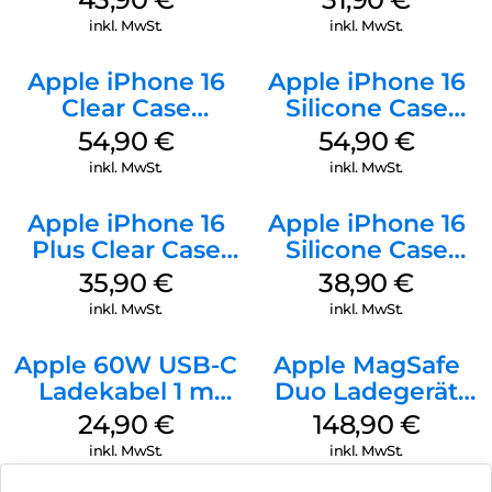
inkl. MwSt.
inkl. MwSt.
Apple iPhone 16
Apple iPhone 16
Clear Case
Silicone Case
MagSafe
MagSafe Black
54,90
€
54,90
€
Transparent
inkl. MwSt.
inkl. MwSt.
Apple iPhone 16
Apple iPhone 16
Plus Clear Case
Silicone Case
MagSafe
MagSafe
35,90
€
38,90
€
Transparent
Ultramarine
inkl. MwSt.
inkl. MwSt.
Apple 60W USB-C
Apple MagSafe
Ladekabel 1 m
Duo Ladegerät
Weiß
Weiß
24,90
€
148,90
€
inkl. MwSt.
inkl. MwSt.