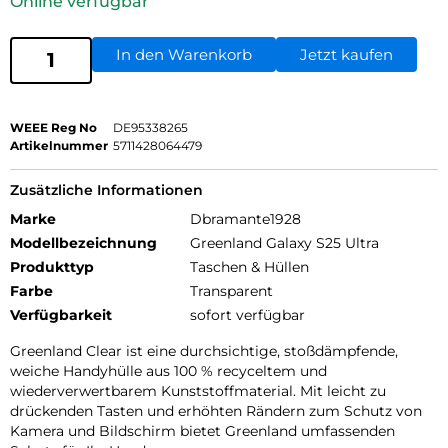
Online verfügbar
In den Warenkorb
Jetzt kaufen
WEEE Reg No
DE95338265
Artikelnummer
5711428064479
Zusätzliche Informationen
Marke
Dbramante1928
Modellbezeichnung
Greenland Galaxy S25 Ultra
Produkttyp
Taschen & Hüllen
Farbe
Transparent
Verfügbarkeit
sofort verfügbar
Greenland Clear ist eine durchsichtige, stoßdämpfende,
weiche Handyhülle aus 100 % recyceltem und
wiederverwertbarem Kunststoffmaterial. Mit leicht zu
drückenden Tasten und erhöhten Rändern zum Schutz von
Kamera und Bildschirm bietet Greenland umfassenden