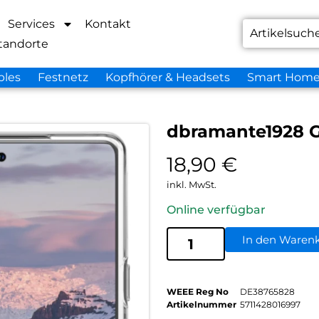
Services
Kontakt
tandorte
bles
Festnetz
Kopfhörer & Headsets
Smart Hom
dbramante1928 G
18,90
€
inkl. MwSt.
Online verfügbar
In den Waren
WEEE Reg No
DE38765828
Artikelnummer
5711428016997