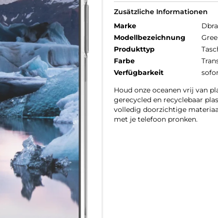
Zusätzliche Informationen
Marke
Dbr
Modellbezeichnung
Gree
Produkttyp
Tasc
Farbe
Tran
Verfügbarkeit
sofo
Houd onze oceanen vrij van p
gerecycled en recyclebaar plas
volledig doorzichtige materia
met je telefoon pronken.