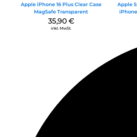
Apple iPhone 16 Plus Clear Case
Apple S
MagSafe Transparent
iPhone
35,90
€
inkl. MwSt.