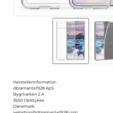
Herstellerinformation
dbramante1928 ApS
Bygmarken 2 A
3650 Oelstykke
Dänemark
webshop@dbramante1928.com