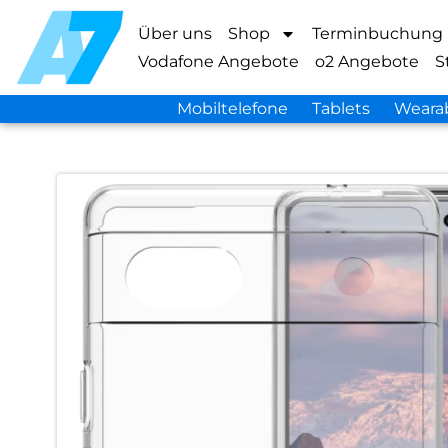
Über uns
Shop
Terminbuchung
Vodafone Angebote
o2 Angebote
S
Mobiltelefone
Tablets
Weara