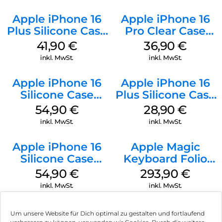
Apple iPhone 16
Apple iPhone 16
Plus Silicone Case
Pro Clear Case
MagSafe Stone
MagSafe
41,90
€
36,90
€
Gray
Transparent
inkl. MwSt.
inkl. MwSt.
Apple iPhone 16
Apple iPhone 16
Silicone Case
Plus Silicone Case
MagSafe Lake
MagSafe Black
54,90
€
28,90
€
Green
inkl. MwSt.
inkl. MwSt.
Apple iPhone 16
Apple Magic
Silicone Case
Keyboard Folio
MagSafe Black
iPad 10.9″ (10.Gen.)
54,90
€
293,90
€
Weiß
inkl. MwSt.
inkl. MwSt.
Um unsere Website für Dich optimal zu gestalten und fortlaufend