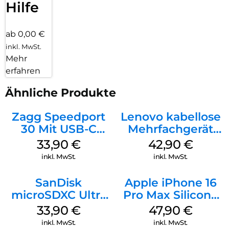
Hilfe
ab 0,00 €
inkl. MwSt.
Mehr
erfahren
Ähnliche Produkte
Zagg Speedport
Lenovo kabellose
30 Mit USB-C
Mehrfachgerät
Kabel Weiß
Luna Grey
33,90
€
42,90
€
inkl. MwSt.
inkl. MwSt.
SanDisk
Apple iPhone 16
microSDXC Ultra
Pro Max Silicone
128 GB + Adapter
Case MagSafe
33,90
€
47,90
€
Mobile
Black
inkl. MwSt.
inkl. MwSt.