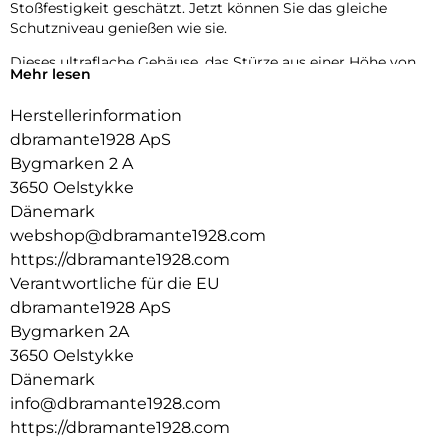
Stoßfestigkeit geschätzt. Jetzt können Sie das gleiche
Schutzniveau genießen wie sie.
Dieses ultraflache Gehäuse, das Stürze aus einer Höhe von
Mehr lesen
bis zu 4 Metern übersteht, bietet maximalen Schutz ohne
zusätzliches Gewicht. Der integrierte MagSafe-Magnet sorgt
Herstellerinformation
für müheloses kabelloses Aufladen und macht Ihr Erlebnis
dbramante1928 ApS
nahtlos und bequem. Wählen Sie Iceland Ultra D3O MagSafe
für den dünnsten und fortschrittlichsten Schutz Ihres
Bygmarken 2 A
Telefons.
3650 Oelstykke
Dänemark
webshop@dbramante1928.com
https://dbramante1928.com
Verantwortliche für die EU
dbramante1928 ApS
Bygmarken 2A
3650 Oelstykke
Dänemark
info@dbramante1928.com
https://dbramante1928.com