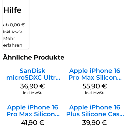
Hilfe
ab 0,00 €
inkl. MwSt.
Mehr
erfahren
Ähnliche Produkte
SanDisk
Apple iPhone 16
microSDXC Ultra
Pro Max Silicone
128 GB + Adapter
Case MagSafe
36,90
€
55,90
€
Mobile
Stone Gray
inkl. MwSt.
inkl. MwSt.
Apple iPhone 16
Apple iPhone 16
Pro Max Silicone
Plus Silicone Case
Case MagSafe
MagSafe Plum
41,90
€
39,90
€