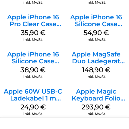
Ultramarine
inkl. MwSt.
inkl. MwSt.
Apple iPhone 16
Apple iPhone 16
Pro Clear Case
Silicone Case
MagSafe
MagSafe Black
35,90
€
54,90
€
Transparent
inkl. MwSt.
inkl. MwSt.
Apple iPhone 16
Apple MagSafe
Silicone Case
Duo Ladegerät
MagSafe
Weiß
38,90
€
148,90
€
Ultramarine
inkl. MwSt.
inkl. MwSt.
Apple 60W USB-C
Apple Magic
Ladekabel 1 m
Keyboard Folio
Weiß
iPad 10.9″ (10.Gen.)
24,90
€
293,90
€
Weiß
inkl. MwSt.
inkl. MwSt.