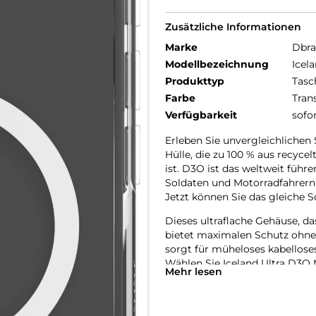
Zusätzliche Informationen
Marke
Dbr
Modellbezeichnung
Icel
Produkttyp
Tasc
Farbe
Tran
Verfügbarkeit
sofo
Erleben Sie unvergleichlichen
Hülle, die zu 100 % aus recyce
ist. D3O ist das weltweit führ
Soldaten und Motorradfahrern
Jetzt können Sie das gleiche S
Dieses ultraflache Gehäuse, da
bietet maximalen Schutz ohne
sorgt für müheloses kabellose
Wählen Sie Iceland Ultra D3O 
Mehr lesen
Ihres Telefons.