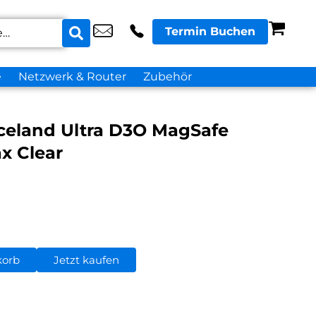
Termin Buchen
e
Netzwerk & Router
Zubehör
celand Ultra D3O MagSafe
x Clear
korb
Jetzt kaufen