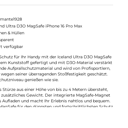
amante1928
and Ultra D3O MagSafe iPhone 16 Pro Max
hen & Hüllen
sparent
rt verfügbar
 Schutz für Ihr Handy mit der Iceland Ultra D3O MagSafe
ltem Kunststoff gefertigt und mit D3O-Material verstärkt
ende Aufprallschutzmaterial und wird von Profisportlern,
 wegen seiner überragenden Stoßfestigkeit geschätzt.
chutzniveau genießen wie sie.
s Stürze aus einer Höhe von bis zu 4 Metern übersteht,
 zusätzliches Gewicht. Der integrierte MagSafe-Magnet
s Aufladen und macht Ihr Erlebnis nahtlos und bequem.
MagSafe für den dünnsten und fortschrittlichsten Schutz