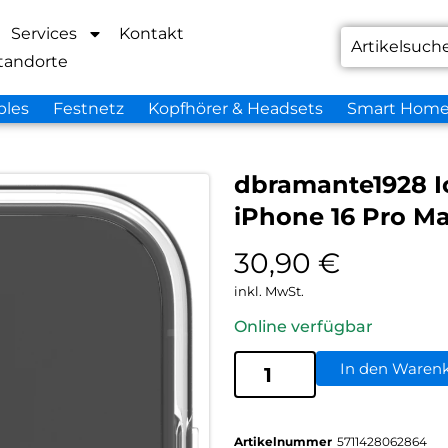
Services
Kontakt
tandorte
bles
Festnetz
Kopfhörer & Headsets
Smart Hom
dbramante1928 I
iPhone 16 Pro Ma
30,90
€
inkl. MwSt.
Online verfügbar
In den Waren
Artikelnummer
5711428062864