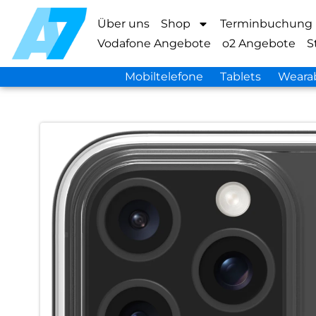
Über uns
Shop
Terminbuchung
Vodafone Angebote
o2 Angebote
S
Mobiltelefone
Tablets
Weara