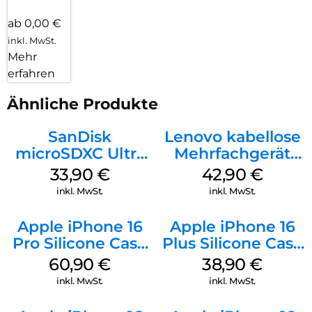
ab 0,00 €
inkl. MwSt.
Mehr
erfahren
Ähnliche Produkte
SanDisk
Lenovo kabellose
microSDXC Ultra
Mehrfachgerät
128 GB + Adapter
Luna Grey
33,90
€
42,90
€
Mobile
inkl. MwSt.
inkl. MwSt.
Apple iPhone 16
Apple iPhone 16
Pro Silicone Case
Plus Silicone Case
MagSafe Stone
MagSafe Denim
60,90
€
38,90
€
Gray
inkl. MwSt.
inkl. MwSt.