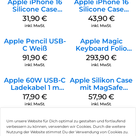
Apple iPhone 16
Apple iPhone 16
Silicone Case
Silicone Case
MagSafe Fuchsia
MagSafe Plum
31,90
€
43,90
€
inkl. MwSt.
inkl. MwSt.
Apple Pencil USB-
Apple Magic
C Weiß
Keyboard Folio
iPad 10.9″ (10.Gen.)
91,90
€
293,90
€
Weiß
inkl. MwSt.
inkl. MwSt.
Apple 60W USB-C
Apple Silikon Case
Ladekabel 1 m
mit MagSafe
Weiß
iPhone 14 Pro
17,90
€
57,90
€
(PRODUCT)RED
inkl. MwSt.
inkl. MwSt.
Um unsere Website für Dich optimal zu gestalten und fortlaufend
verbessern zu können, verwenden wir Cookies. Durch die weitere
Nutzung der Website stimmst Du der Verwendung von Cookies zu.