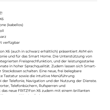
Z!
X6
one (kabellos)
oll
arz
rt verfügbar
n X6 (auch in schwarz erhältlich) präsentiert AVM ein
efonie und für das Smart Home. Die Unterstützung von
ntegrierten Freisprechfunktion, und der leistungsstarke
nate in hoher Sprachqualität. Zudem lassen sich Smart-
teckdosen schalten. Eine neue, frei belegbare
te Tastatur sowie die intuitive Menüführung
 der Telefonie, Navigation und der Nutzung der Dienste.
orter, Telefonbüchern, Rufsperren und
das neue FRITZ!Fon X6 zudem mit einem brillanten
rlängerten Akku-Laufzeit.
etdienste und Mediaplayer:
auf das digitale Zuhause sowie zum Einsatz im Home