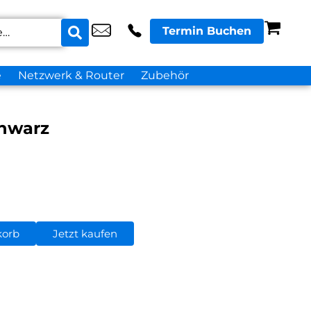
Termin Buchen
e
Netzwerk & Router
Zubehör
chwarz
korb
Jetzt kaufen