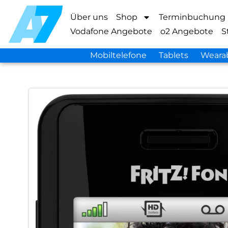
Über uns
Shop
Terminbuchung
Vodafone Angebote
o2 Angebote
S
Mobiltelefone
Tablets
Weara