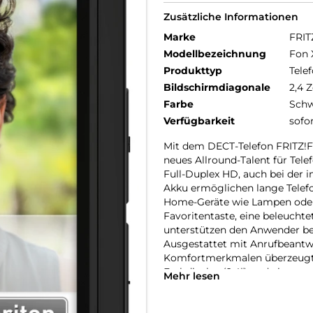
Zusätzliche Informationen
Marke
FRIT
Modellbezeichnung
Fon 
Produkttyp
Telef
Bildschirmdiagonale
2,4 Z
Farbe
Schw
Verfügbarkeit
sofo
Mit dem DECT-Telefon FRITZ!Fo
neues Allround-Talent für Tel
Full-Duplex HD, auch bei der i
Akku ermöglichen lange Telefo
Home-Geräte wie Lampen oder S
Favoritentaste, eine beleuchte
unterstützen den Anwender bei
Ausgestattet mit Anrufbeantw
Komfortmerkmalen überzeugt 
Farbdisplay (2,4“) und einer ve
Mehr lesen
Smart-Home-Steuerung, Intern
Das FRITZ!Fon X6 ist optimal 