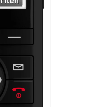
Office abgestimmt. Mit dem 
FRITZ!-Heimnetz steuern, etwa
smarte LED-Lampe FRITZ!DECT
schnell ins heimische WLAN g
und ausschaltbar. Internetdien
Feeds und Podcasts sind mit
FRITZ!Fon X6 Live-Bilder ein
Mediaplayer ermöglicht es, di
gespeicherte Musik oder Foto
Smart-TV oder einem WLAN-La
HD-Telefonie, Komfortfunktion
FRITZ!Fon X6 unterstützt sämt
Komfortmerkmale, unter ander
Babyfon, Startdisplay mit We
mit einer FRITZ!Box stehen bis
Anrufliste sowie Telefonbücher
Nachrichten auf dem Anrufbea
FRITZ!Fon per Display und MWI
Für längere Akkulaufzeiten so
Energiemanagement sowie ein s
Display und Tastatur an das U