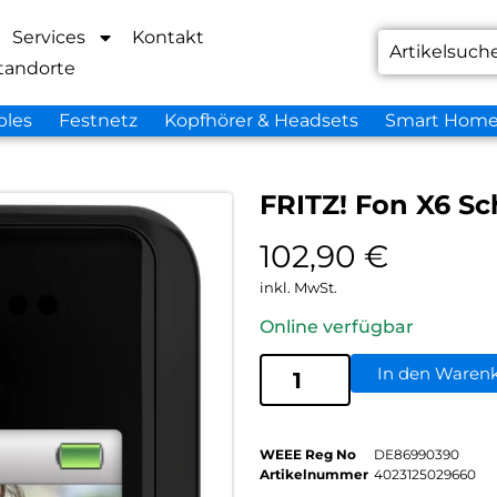
Services
Kontakt
tandorte
bles
Festnetz
Kopfhörer & Headsets
Smart Hom
FRITZ! Fon X6 S
102,90
€
inkl. MwSt.
Online verfügbar
In den Waren
WEEE Reg No
DE86990390
Artikelnummer
4023125029660