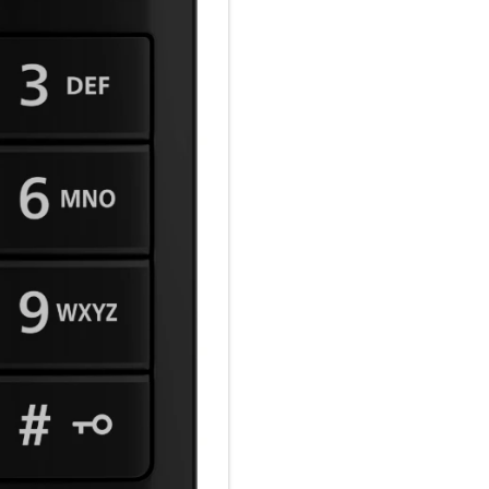
Bewegungssensor weckt das Te
nimmt.
FRITZ!Box als idealer Partner:
Alle FRITZ!Box-Modelle mit int
Kabel oder LTE – sind ideal für
sämtliche Datendienste und K
Einstellungen können bequem
werden. Alle Sprach-, Audio- 
verschlüsselt übertragen. Bei
die Handgeräte den DECT-Funk