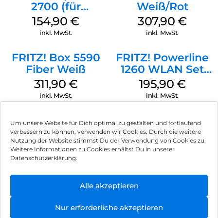
2700 (für
Weiß/Rot
FRITZ! steht für das Besondere: Der FRITZ!Repeater 2400
Tarifvermarktung)
kommt mit einer 5-Jahres-Garantie und langer
154,90
€
307,90
€
Weiß
Produktpflege.
inkl. MwSt.
inkl. MwSt.
Und wenn du mal eine Frage hast? Der freundliche Support
hilft dir weiter.
FRITZ! Box 5590
FRITZ! Powerline
Fiber Weiß
1260 WLAN Set
Weiß
311,90
€
195,90
€
inkl. MwSt.
inkl. MwSt.
Um unsere Website für Dich optimal zu gestalten und fortlaufend
verbessern zu können, verwenden wir Cookies. Durch die weitere
Nutzung der Website stimmst Du der Verwendung von Cookies zu.
Impressum
Weitere Informationen zu Cookies erhältst Du in unserer
Datenschutzerklärung.
AGB
Datenschutz
Alle akzeptieren
Vertrag widerrufen
Nur erforderliche akzeptieren