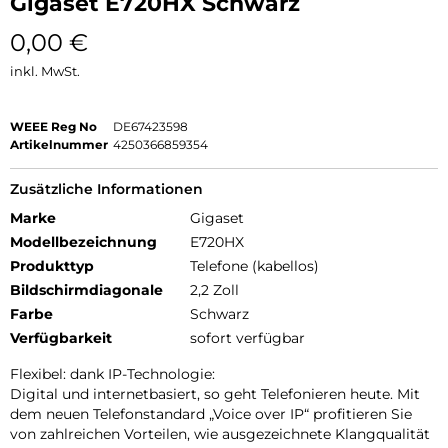
Gigaset E720HX Schwarz
0,00
€
inkl. MwSt.
WEEE Reg No
DE67423598
Artikelnummer
4250366859354
Zusätzliche Informationen
Marke
Gigaset
Modellbezeichnung
E720HX
Produkttyp
Telefone (kabellos)
Bildschirmdiagonale
2,2 Zoll
Farbe
Schwarz
Verfügbarkeit
sofort verfügbar
Flexibel: dank IP-Technologie:
Digital und internetbasiert, so geht Telefonieren heute. Mit
dem neuen Telefonstandard „Voice over IP“ profitieren Sie
von zahlreichen Vorteilen, wie ausgezeichnete Klangqualität