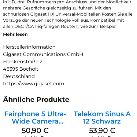
in HD, drei Rufnummern pro Anschluss und der Möglichkeit,
mehrere Gespräche gleichzeitig zu führen. Mit den
schnurlosen Gigaset HX Universal-Mobilteilen kosten Sie alle
Vorzüge der neuen Technologie voll aus. Kompatibel mit
allen DECT/CAT-iq-fähigen Routern, wie zum Beispiel
FRITZ!Box oder Telekom Speedport, sind sie vielseitig
Mehr lesen
einsetzbar und bleiben auch bei einem Tausch des Routers
erhalten.
Herstellerinformation
Gigaset Communications GmbH
Sicher: der Anrufschutz, der mehr kann:
Viel mehr als eine herkömmliche Rufnummern-Sperrliste
Frankenstraße 2
(Blacklist): Beim Gigaset E720HX können Sie bestimmen,
46395 Bocholt
dass das Display bei bekannten Anrufern grün leuchtet – so
Deutschland
werden vertrauenswürdige Personen auf einen Blick
https://www.gigaset.com
erkennbar. Dafür tragen Sie diese Personen einfach im
internen Telefonbuch ein und aktivieren die Bedienungshilfe
„seriöser Anrufer“ im Menü.
Ähnliche Produkte
Oder Sie entscheiden sich für einen noch strengeren
Fairphone 5 Ultra-
Telekom Sinus A
Anrufschutz und lassen von vornherein nur bekannte Anrufer
Wide Camera
12 Schwarz
durchstellen (Whitelist).
Schwarz
50,90
€
53,90
€
Ein besonderes Merkmal der Gigaset E720 Familie ist die
direkte Durchwahl für Notfälle: Dafür können Sie bis zu 15