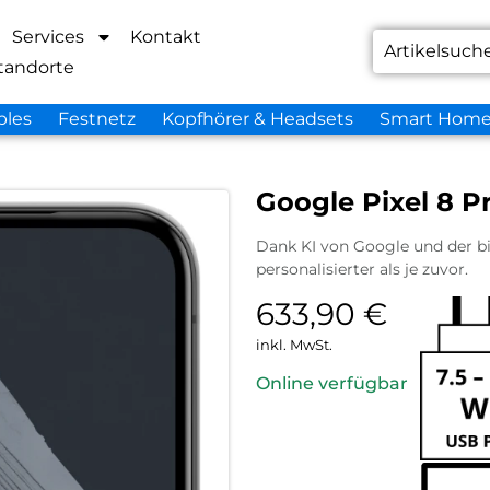
Services
Kontakt
tandorte
bles
Festnetz
Kopfhörer & Headsets
Smart Hom
Google Pixel 8 P
Dank KI von Google und der bi
personalisierter als je zuvor.
633,90
€
inkl. MwSt.
Online verfügbar