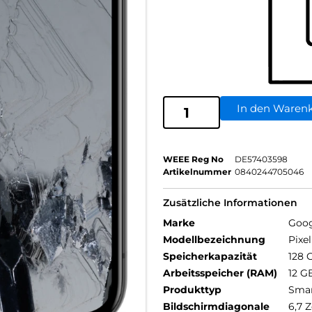
In den Waren
WEEE Reg No
DE57403598
Artikelnummer
0840244705046
Zusätzliche Informationen
Marke
Goog
Modellbezeichnung
Pixe
Speicherkapazität
128 
Arbeitsspeicher (RAM)
12 G
Produkttyp
Sma
Bildschirmdiagonale
6,7 Z