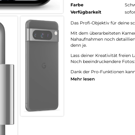
Farbe
Schw
Verfügbarkeit
sofo
Das Profi-Objektiv für deine 
Mit dem überarbeiteten Kamera
Nahaufnahmen noch detailliert
denn je.
Lass deiner Kreativität freien L
Noch beeindruckendere Fotos:
Dank der Pro-Funktionen kann
Wert in den erweiterten Kame
Mehr lesen
Bilder in hoher Auflösung – fü
Nur auf Google Pixel 8 Pro
In kürzerer Zeit noch mehr erl
Dank Google AI ist es noch ein
kommunizieren und weitere Fu
Übersetzungen in Echtzeit: