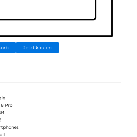
korb
Jetzt kaufen
le
l 8 Pro
GB
B
rtphones
oll