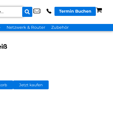
Termin Buchen
e
Netzwerk & Router
Zubehör
eiß
korb
Jetzt kaufen