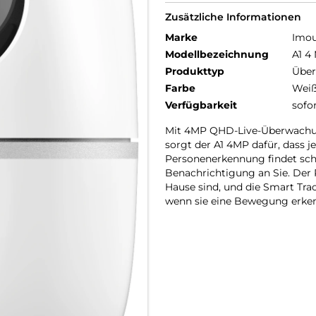
Zusätzliche Informationen
Marke
Imo
Modellbezeichnung
A1 4
Produkttyp
Übe
Farbe
Wei
Verfügbarkeit
sofo
Mit 4MP QHD-Live-Überwachun
sorgt der A1 4MP dafür, dass j
Personenerkennung findet schn
Benachrichtigung an Sie. Der 
Hause sind, und die Smart Tra
wenn sie eine Bewegung erken