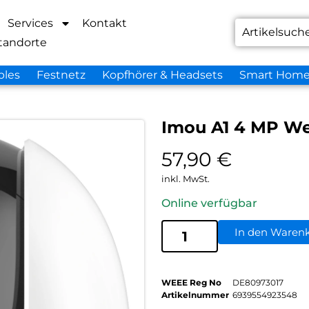
Services
Kontakt
tandorte
bles
Festnetz
Kopfhörer & Headsets
Smart Hom
Imou A1 4 MP W
57,90
€
inkl. MwSt.
Online verfügbar
In den Waren
WEEE Reg No
DE80973017
Artikelnummer
6939554923548