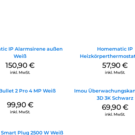
ic IP Alarmsirene außen
Homematic IP
Weiß
Heizkörperthermosta
150,90
€
57,90
€
inkl. MwSt.
inkl. MwSt.
Bullet 2 Pro 4 MP Weiß
Imou Überwachungskam
3D 3K Schwarz
99,90
€
69,90
€
inkl. MwSt.
inkl. MwSt.
 Smart Plug 2500 W Weiß