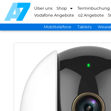
Über uns
Shop
Terminbuchung
Vodafone Angebote
o2 Angebote
S
Mobiltelefone
Tablets
Weara