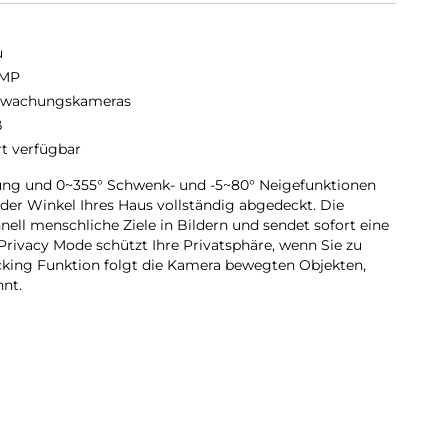
u
 MP
rwachungskameras
ß
rt verfügbar
g und 0~355° Schwenk- und -5~80° Neigefunktionen
eder Winkel Ihres Haus vollständig abgedeckt. Die
ell menschliche Ziele in Bildern und sendet sofort eine
Privacy Mode schützt Ihre Privatsphäre, wenn Sie zu
cking Funktion folgt die Kamera bewegten Objekten,
nt.