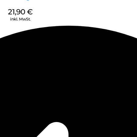
21,90
€
inkl. MwSt.