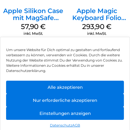
Apple Silikon Case
Apple Magic
mit MagSafe
Keyboard Folio
iPhone 14 Pro
iPad 10.9″ (10.Gen.)
57,90
€
293,90
€
(PRODUCT)RED
Weiß
inkl. MwSt.
inkl. MwSt.
Um unsere Website für Dich optimal zu gestalten und fortlaufend
verbessern zu können, verwenden wir Cookies. Durch die weitere
Nutzung der Website stimmst Du der Verwendung von Cookies zu.
Impressum
Weitere Informationen zu Cookies erhältst Du in unserer
Datenschutzerklärung.
AGB
Datenschutz
Alle akzeptieren
Vertrag widerrufen
Nur erforderliche akzeptieren
Hinweis zur Batterieentsorgung
Einstellungen anzeigen
Newsletter
Datenschutz
AGB
©
2026
, Brodos AG – All Rights Reserved.