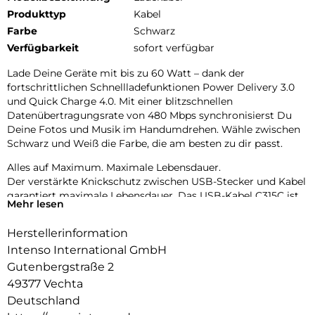
Produkttyp
Kabel
Farbe
Schwarz
Verfügbarkeit
sofort verfügbar
Lade Deine Geräte mit bis zu 60 Watt – dank der
fortschrittlichen Schnellladefunktionen Power Delivery 3.0
und Quick Charge 4.0. Mit einer blitzschnellen
Datenübertragungsrate von 480 Mbps synchronisierst Du
Deine Fotos und Musik im Handumdrehen. Wähle zwischen
Schwarz und Weiß die Farbe, die am besten zu dir passt.
Alles auf Maximum. Maximale Lebensdauer.
Der verstärkte Knickschutz zwischen USB-Stecker und Kabel
garantiert maximale Lebensdauer. Das USB-Kabel C315C ist
Mehr lesen
mehr als leistungsstark: hochwertige Materialien, der
geflochtene Nylonmantel sowie die eleganten
Herstellerinformation
Aluminiumstecker verleihen diesem Kabel nicht nur
Intenso International GmbH
kompromisslose Stabilität, sondern auch stilvolle Optik.
Gutenbergstraße 2
49377 Vechta
Deutschland