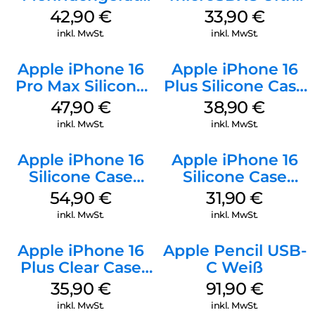
Luna Grey
128 GB + Adapter
42,90
€
33,90
€
Mobile
inkl. MwSt.
inkl. MwSt.
Apple iPhone 16
Apple iPhone 16
Pro Max Silicone
Plus Silicone Case
Case MagSafe
MagSafe Denim
47,90
€
38,90
€
Black
inkl. MwSt.
inkl. MwSt.
Apple iPhone 16
Apple iPhone 16
Silicone Case
Silicone Case
MagSafe Lake
MagSafe Fuchsia
54,90
€
31,90
€
Green
inkl. MwSt.
inkl. MwSt.
Apple iPhone 16
Apple Pencil USB-
Plus Clear Case
C Weiß
MagSafe
35,90
€
91,90
€
Transparent
inkl. MwSt.
inkl. MwSt.