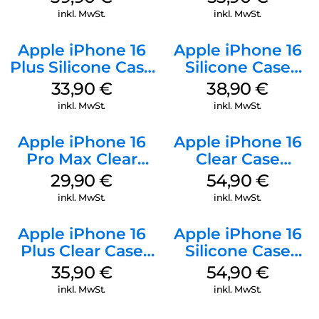
Gray
inkl. MwSt.
inkl. MwSt.
Apple iPhone 16
Apple iPhone 16
Plus Silicone Case
Silicone Case
MagSafe Lake
MagSafe
33,90
€
38,90
€
Green
Ultramarine
inkl. MwSt.
inkl. MwSt.
Apple iPhone 16
Apple iPhone 16
Pro Max Clear
Clear Case
Case MagSafe
MagSafe
29,90
€
54,90
€
Transparent
Transparent
inkl. MwSt.
inkl. MwSt.
Apple iPhone 16
Apple iPhone 16
Plus Clear Case
Silicone Case
MagSafe
MagSafe Lake
35,90
€
54,90
€
Transparent
Green
inkl. MwSt.
inkl. MwSt.