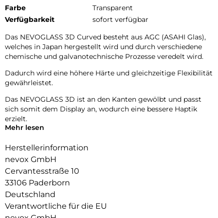
Farbe
Transparent
Verfügbarkeit
sofort verfügbar
Das NEVOGLASS 3D Curved besteht aus AGC (ASAHI Glas),
welches in Japan hergestellt wird und durch verschiedene
chemische und galvanotechnische Prozesse veredelt wird.
Dadurch wird eine höhere Härte und gleichzeitige Flexibilität
gewährleistet.
Das NEVOGLASS 3D ist an den Kanten gewölbt und passt
sich somit dem Display an, wodurch eine bessere Haptik
erzielt.
Mehr lesen
Durch die Umformungen wird das komplette Display
zuverlässig geschützt.
Herstellerinformation
nevox GmbH
Glasdicke – 0.33mm
Cervantesstraße 10
Eckenradius – 2.5D
Material Art Crystal Klar
33106 Paderborn
Deutschland
Verantwortliche für die EU
nevox GmbH