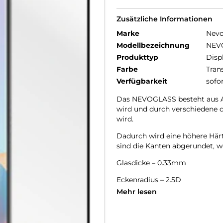
Zusätzliche Informationen
Marke
Nev
Modellbezeichnung
NEV
Produkttyp
Disp
Farbe
Tran
Verfügbarkeit
sofo
Das NEVOGLASS besteht aus AG
wird und durch verschiedene 
wird.
Dadurch wird eine höhere Härte
sind die Kanten abgerundet, wo
Glasdicke – 0.33mm
Eckenradius – 2.5D
Mehr lesen
Material Art Crystal Klar