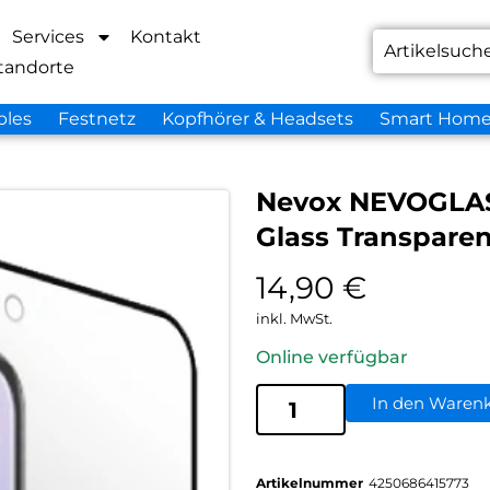
Services
Kontakt
tandorte
bles
Festnetz
Kopfhörer & Headsets
Smart Hom
Nevox NEVOGLAS
Glass Transparen
14,90
€
inkl. MwSt.
Online verfügbar
In den Waren
Artikelnummer
4250686415773