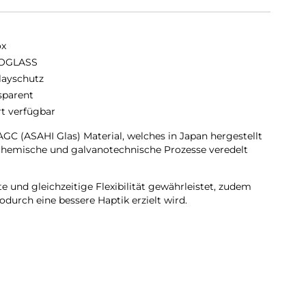
ox
OGLASS
layschutz
sparent
rt verfügbar
C (ASAHI Glas) Material, welches in Japan hergestellt
chemische und galvanotechnische Prozesse veredelt
 und gleichzeitige Flexibilität gewährleistet, zudem
durch eine bessere Haptik erzielt wird.