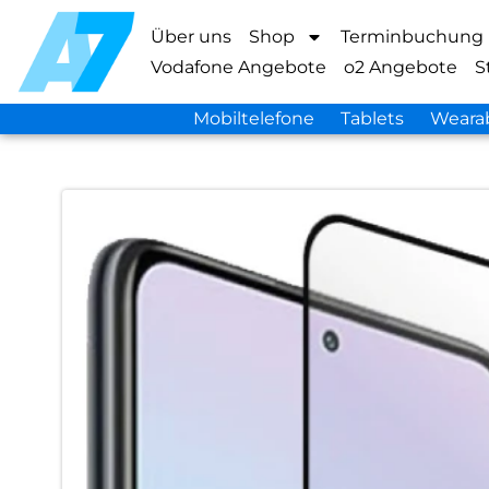
Über uns
Shop
Terminbuchung
Vodafone Angebote
o2 Angebote
S
Mobiltelefone
Tablets
Weara