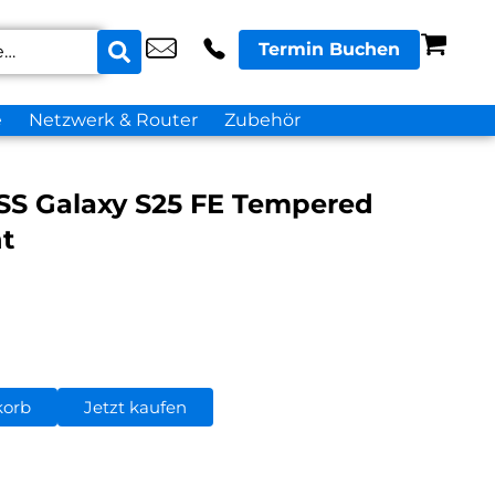
Termin Buchen
e
Netzwerk & Router
Zubehör
S Galaxy S25 FE Tempered
t
korb
Jetzt kaufen