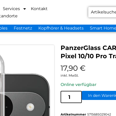
Services
Kontakt
tandorte
bles
Festnetz
Kopfhörer & Headsets
Smart Hom
PanzerGlass CAR
Pixel 10/10 Pro T
17,90
€
inkl. MwSt.
Online verfügbar
In den Waren
Artikelnummer
5715685029042