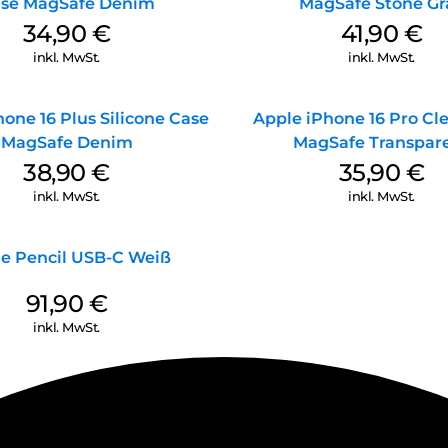
se MagSafe Denim
MagSafe Stone Gr
34,90
€
41,90
€
inkl. MwSt.
inkl. MwSt.
one 16 Plus Silicone Case
Apple iPhone 16 Pro Cl
MagSafe Denim
MagSafe Transpar
38,90
€
35,90
€
inkl. MwSt.
inkl. MwSt.
e Pencil USB-C Weiß
91,90
€
inkl. MwSt.