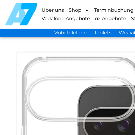
Über uns
Shop
Terminbuchung
Vodafone Angebote
o2 Angebote
S
Mobiltelefone
Tablets
Weara