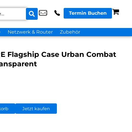
Termin Buchen
e
Netzwerk & Router
Zubehör
E Flagship Case Urban Combat
ransparent
korb
Jetzt kaufen