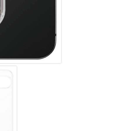
den hochwertigsten Materialie
beeinflusst wird. Wir kümmern
legen Wert auf Nachhaltigkei
und die Lebensdauer von Techni
Accessoire. Zeig der Welt, das