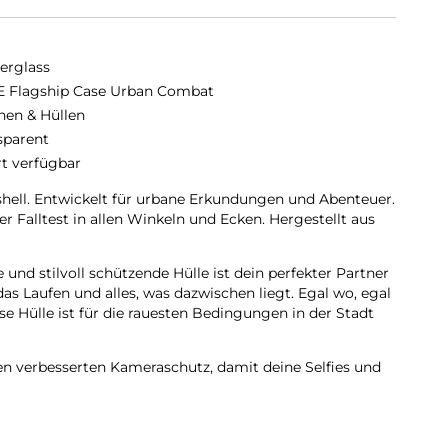
erglass
 Flagship Case Urban Combat
hen & Hüllen
sparent
rt verfügbar
hell. Entwickelt für urbane Erkundungen und Abenteuer.
 Falltest in allen Winkeln und Ecken. Hergestellt aus
 und stilvoll schützende Hülle ist dein perfekter Partner
 das Laufen und alles, was dazwischen liegt. Egal wo, egal
e Hülle ist für die rauesten Bedingungen in der Stadt
en verbesserten Kameraschutz, damit deine Selfies und
zende internationale Tech- und Lifestyle-Marke, die aus