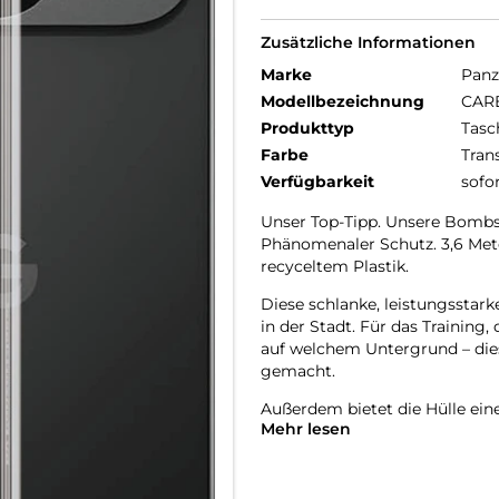
Zusätzliche Informationen
Marke
Panz
Modellbezeichnung
CARE
Produkttyp
Tasc
Farbe
Tran
Verfügbarkeit
sofo
Unser Top-Tipp. Unsere Bombs
Phänomenaler Schutz. 3,6 Meter
recyceltem Plastik.
Diese schlanke, leistungsstarke
in der Stadt. Für das Training,
auf welchem Untergrund – dies
gemacht.
Außerdem bietet die Hülle ein
Mehr lesen
Fotos nie in Gefahr sind.
DARE TO CARE:
CARE ist eine verspielte, schüt