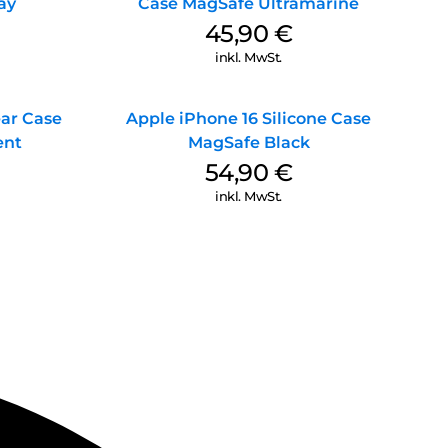
ay
Case MagSafe Ultramarine
45,90
€
inkl. MwSt.
ear Case
Apple iPhone 16 Silicone Case
ent
MagSafe Black
54,90
€
inkl. MwSt.