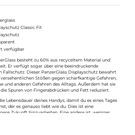
erglass
layschutz Classic Fit
layschutz
sparent
rt verfügbar
erGlass besteht zu 60% aus recyceltem Material und
keit. Er verfügt sogar über eine beeindruckende
n Fallschutz. Dieser PanzerGlass Displayschutz bewahrt
 versehentlichen Stößen gegen scharfkantige Gefahren,
e und anderen Gefahren des Alltags. Außerdem hat sie
 die Spuren von Fingerabdrücken und Fett reduziert.
die Lebensdauer deines Handys, damit du es eines Tages
, der es genauso liebt wie du. Dies ist eine
igere Zukunft hinzuarbeiten. Eine andere ist, weniger
diesem Displayschutz haben wir es geschafft, die
h zu früheren Modellen um 33 % zu reduzieren. Und wie
n einer Schachtel aus recycelbarem FSC-zertifiziertem