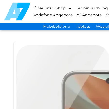
Über uns
Shop
Terminbuchung
Vodafone Angebote
o2 Angebote
S
Mobiltelefone
Tablets
Weara