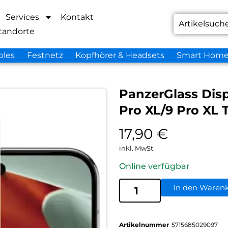
Services
Kontakt
tandorte
bles
Festnetz
Kopfhörer & Headsets
Smart Hom
PanzerGlass Displ
Pro XL/9 Pro XL 
17,90
€
inkl. MwSt.
Online verfügbar
In den Waren
Artikelnummer
5715685029097