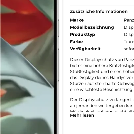
Zusätzliche Informationen
Marke
Panz
Modellbezeichnung
Disp
Produkttyp
Disp
Farbe
Tran
Verfügbarkeit
sofo
Dieser Displayschutz von Panz
bietet eine höhere Kratzfestig
Stoßfestigkeit und einen hohe
das Display deines Handys vor
Stürzen auf steinharte Gehweg
eine wischfeste Beschichtung,
Der Displayschutz verlängert 
an jemanden weitergeben kannst
Möglichkeit, auf eine nachhalt
Mehr lesen
Verpackung zu verwenden: Bei 
Papierverpackung im Vergleic
alle unsere Produkte wird er i