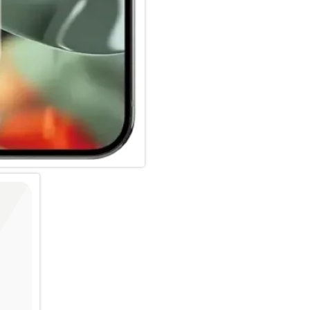
Papier geliefert.
Die Installation ist einfach. I
brauchst, keine Sorge, der Di
werden. Um es noch einfacher 
und einen QR-Code für den sch
beigefügt. Und denk dran: Sob
wieder befürchten, dass dein 
vielleicht nicht passieren, abe
Warenkorb geklickt hast.
Der Displayschutz ist Classic Fi
Bildschirms ab. Für einen 360
Bildschirmschutz mit einer P
PicturePerfect Kameraschutz.
Gemessen durch den Vergleich
Masse der Papierverpackung 
Drittanbieterlabor durchgefüh