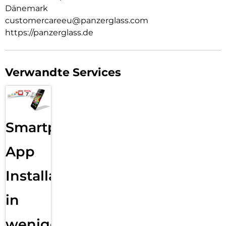
Dänemark
customercareeu@panzerglass.com
https://panzerglass.de
Verwandte Services
Smartphone
App
Installation
in
wenigen