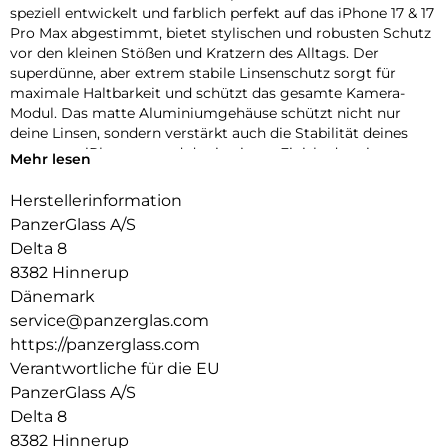
speziell entwickelt und farblich perfekt auf das iPhone 17 & 17
Pro Max abgestimmt, bietet stylischen und robusten Schutz
vor den kleinen Stößen und Kratzern des Alltags. Der
superdünne, aber extrem stabile Linsenschutz sorgt für
maximale Haltbarkeit und schützt das gesamte Kamera-
Modul. Das matte Aluminiumgehäuse schützt nicht nur
deine Linsen, sondern verstärkt auch die Stabilität deines
gesamten iPhones – und das in einem Finish, das nie
Mehr lesen
verblasst! Erhältlich in drei wunderschönen,
geräteabgestimmten Farben: Silver, Deep Blue und Cosmic
Herstellerinformation
Orange. Und klar – die Installation ist kinderleicht und sitzt
PanzerGlass A/S
perfekt. Der farblich abgestimmte Fender von PanzerGlass
Delta 8
schützt dein iPhone mit einzigartigem Kameraschutz – echt
8382 Hinnerup
stark, echt du.
Dänemark
Der Global Recycled Standard (GRS) = Die GRS ist eine
service@panzerglas.com
internationale Produktnorm, die Anforderungen an recycelte
https://panzerglass.com
Materialien definiert, z.B. in Bezug auf Rückverfolgbarkeit,
chemische Inhaltsstoffe und Umweltauswirkungen.
Verantwortliche für die EU
PanzerGlass A/S
Delta 8
8382 Hinnerup