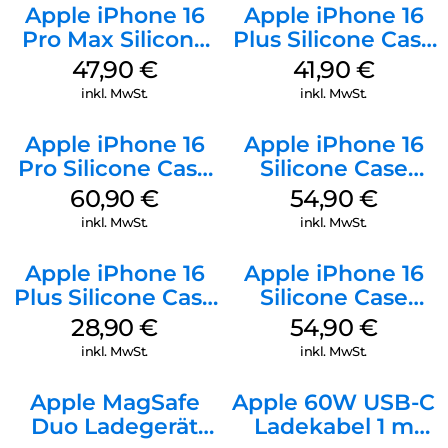
Apple iPhone 16
Apple iPhone 16
Pro Max Silicone
Plus Silicone Case
Case MagSafe
MagSafe Stone
47,90
€
41,90
€
Black
Gray
inkl. MwSt.
inkl. MwSt.
Apple iPhone 16
Apple iPhone 16
Pro Silicone Case
Silicone Case
MagSafe Stone
MagSafe Lake
60,90
€
54,90
€
Gray
Green
inkl. MwSt.
inkl. MwSt.
Apple iPhone 16
Apple iPhone 16
Plus Silicone Case
Silicone Case
MagSafe Black
MagSafe Black
28,90
€
54,90
€
inkl. MwSt.
inkl. MwSt.
Apple MagSafe
Apple 60W USB-C
Duo Ladegerät
Ladekabel 1 m