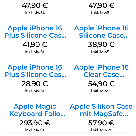
Case MagSafe
MagSafe Denim
47,90
€
47,90
€
Black
inkl. MwSt.
inkl. MwSt.
Apple iPhone 16
Apple iPhone 16
Plus Silicone Case
Silicone Case
MagSafe Stone
MagSafe
41,90
€
38,90
€
Gray
Ultramarine
inkl. MwSt.
inkl. MwSt.
Apple iPhone 16
Apple iPhone 16
Plus Silicone Case
Clear Case
MagSafe Black
MagSafe
28,90
€
54,90
€
Transparent
inkl. MwSt.
inkl. MwSt.
Apple Magic
Apple Silikon Case
Keyboard Folio
mit MagSafe
iPad 10.9″ (10.Gen.)
iPhone 14 Pro
293,90
€
57,90
€
Weiß
(PRODUCT)RED
inkl. MwSt.
inkl. MwSt.