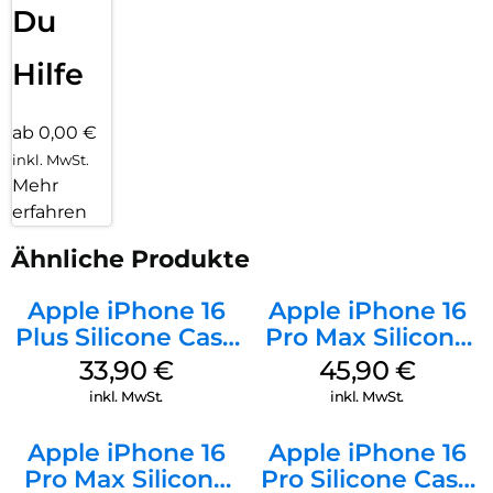
Du
Hilfe
ab 0,00 €
inkl. MwSt.
Mehr
erfahren
Ähnliche Produkte
Apple iPhone 16
Apple iPhone 16
Plus Silicone Case
Pro Max Silicone
MagSafe Lake
Case MagSafe
33,90
€
45,90
€
Green
Ultramarine
inkl. MwSt.
inkl. MwSt.
Apple iPhone 16
Apple iPhone 16
Pro Max Silicone
Pro Silicone Case