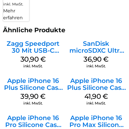
inkl. MwSt.
Mehr
erfahren
Ähnliche Produkte
Zagg Speedport
SanDisk
30 Mit USB-C
microSDXC Ultra
Kabel Weiß
128 GB + Adapter
30,90
€
36,90
€
Mobile
inkl. MwSt.
inkl. MwSt.
Apple iPhone 16
Apple iPhone 16
Plus Silicone Case
Plus Silicone Case
MagSafe Plum
MagSafe Stone
39,90
€
41,90
€
Gray
inkl. MwSt.
inkl. MwSt.
Apple iPhone 16
Apple iPhone 16
Pro Silicone Case
Pro Max Silicone