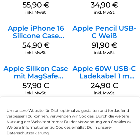
MagSafe Stone
Case MagSafe
55,90
€
34,90
€
Gray
Denim
inkl. MwSt.
inkl. MwSt.
Apple iPhone 16
Apple Pencil USB-
Silicone Case
C Weiß
MagSafe Lake
54,90
€
91,90
€
Green
inkl. MwSt.
inkl. MwSt.
Apple Silikon Case
Apple 60W USB-C
mit MagSafe
Ladekabel 1 m
iPhone 14 Pro
Weiß
57,90
€
24,90
€
(PRODUCT)RED
inkl. MwSt.
inkl. MwSt.
Um unsere Website für Dich optimal zu gestalten und fortlaufend
verbessern zu können, verwenden wir Cookies. Durch die weitere
Nutzung der Website stimmst Du der Verwendung von Cookies zu.
Impressum
Weitere Informationen zu Cookies erhältst Du in unserer
Datenschutzerklärung.
AGB