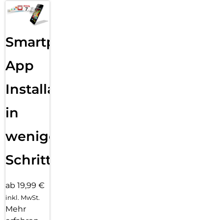
Smartphone
App
Installation
in
wenigen
Schritten
ab 19,99 €
inkl. MwSt.
Mehr