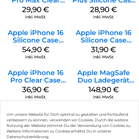
Pro Max Clear
Plus Silicone Case
Case MagSafe
MagSafe Black
29,90
€
28,90
€
Transparent
inkl. MwSt.
inkl. MwSt.
Apple iPhone 16
Apple iPhone 16
Silicone Case
Silicone Case
MagSafe Lake
MagSafe Fuchsia
54,90
€
31,90
€
Green
inkl. MwSt.
inkl. MwSt.
Apple iPhone 16
Apple MagSafe
Pro Clear Case
Duo Ladegerät
MagSafe
Weiß
36,90
€
148,90
€
Transparent
inkl. MwSt.
inkl. MwSt.
Um unsere Website für Dich optimal zu gestalten und fortlaufend
verbessern zu können, verwenden wir Cookies. Durch die weitere
Nutzung der Website stimmst Du der Verwendung von Cookies zu.
Impressum
Weitere Informationen zu Cookies erhältst Du in unserer
Datenschutzerklärung.