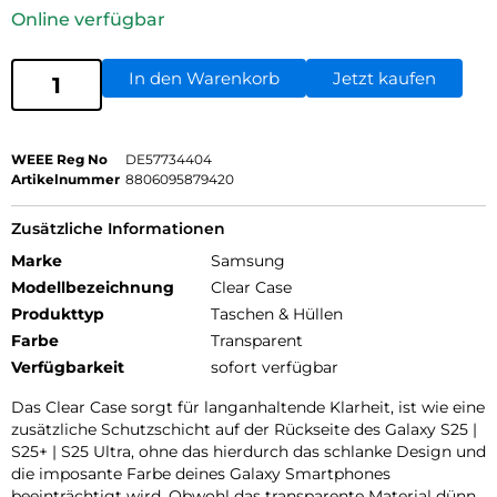
Online verfügbar
In den Warenkorb
Jetzt kaufen
WEEE Reg No
DE57734404
Artikelnummer
8806095879420
Zusätzliche Informationen
Marke
Samsung
Modellbezeichnung
Clear Case
Produkttyp
Taschen & Hüllen
Farbe
Transparent
Verfügbarkeit
sofort verfügbar
Das Clear Case sorgt für langanhaltende Klarheit, ist wie eine
zusätzliche Schutzschicht auf der Rückseite des Galaxy S25 |
S25+ | S25 Ultra, ohne das hierdurch das schlanke Design und
die imposante Farbe deines Galaxy Smartphones
beeinträchtigt wird. Obwohl das transparente Material dünn