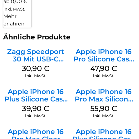
ab 0,00 €
inkl. MwSt.
Mehr
erfahren
Ähnliche Produkte
Zagg Speedport
Apple iPhone 16
30 Mit USB-C
Pro Silicone Case
Kabel Weiß
MagSafe Denim
30,90
€
47,90
€
inkl. MwSt.
inkl. MwSt.
Apple iPhone 16
Apple iPhone 16
Plus Silicone Case
Pro Max Silicone
MagSafe Plum
Case MagSafe
39,90
€
55,90
€
Stone Gray
inkl. MwSt.
inkl. MwSt.
Apple iPhone 16
Apple iPhone 16