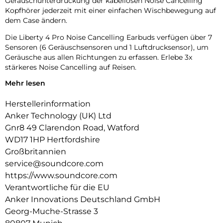
Geräuschunterdrückung der kabellosen Noise Cancelling
Kopfhörer jederzeit mit einer einfachen Wischbewegung auf
dem Case ändern.
Die Liberty 4 Pro Noise Cancelling Earbuds verfügen über 7
Sensoren (6 Geräuschsensoren und 1 Luftdrucksensor), um
Geräusche aus allen Richtungen zu erfassen. Erlebe 3x
stärkeres Noise Cancelling auf Reisen.
Mehr lesen
Diese kabellosen Noise Cancelling Kopfhörer passen sich alle
0,3 Sekunden an deine sich ständig verändernde Umgebung
Herstellerinformation
an und sorgen so rund um die Uhr für eine optimale,
nahtlose Geräuschunterdrückung.
Anker Technology (UK) Ltd
Gnr8 49 Clarendon Road, Watford
Mit verbesserter ACAA-Akustik, einem 10,5mm Tieftöner,
WD17 1HP Hertfordshire
einem titanbeschichteten Hochtöner und einer digitalen
Frequenzweiche für maximale Treiberleistung. Erlebe mit
Großbritannien
deinen neuen kabellosen Bluetooth Kopfhörern klaren,
service@soundcore.com
kräftigen und nuancenreichen Klang.
https://www.soundcore.com
Verantwortliche für die EU
Die Liberty 4 Pro Earbuds mit Noise Cancelling laden 2×
schneller als die Vorgängermodelle mit einem 5C-Akku.
Anker Innovations Deutschland GmbH
Schon 5 Min. Laden bieten 4 Std. Spielzeit. Einmal laden
Georg-Muche-Strasse 3
reicht für 10 Std. Musikgenuss; für 40 Std. mit dem Case.