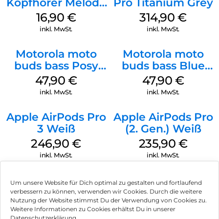
Kopfhörer Melody
Pro Titanium Grey
Digital USB-C
16,90
€
314,90
€
Weiß
inkl. MwSt.
inkl. MwSt.
Motorola moto
Motorola moto
buds bass Posy
buds bass Blue
Green
Jewel
47,90
€
47,90
€
inkl. MwSt.
inkl. MwSt.
Apple AirPods Pro
Apple AirPods Pro
3 Weiß
(2. Gen.) Weiß
246,90
€
235,90
€
inkl. MwSt.
inkl. MwSt.
Um unsere Website für Dich optimal zu gestalten und fortlaufend
verbessern zu können, verwenden wir Cookies. Durch die weitere
Nutzung der Website stimmst Du der Verwendung von Cookies zu.
Impressum
Weitere Informationen zu Cookies erhältst Du in unserer
Datenschutzerklärung.