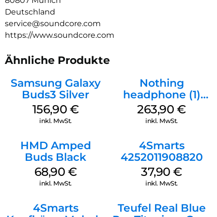
80807 Munich
Mit einem Algorithmus zur Geräuschunterdrückung und 6
Deutschland
Mikrofonen sorgen diese kabellosen Noise Cancelling
service@soundcore.com
Kopfhörer für klare Gespräche, egal wo du bist. Außerdem
https://www.soundcore.com
werden Windgeräuschen für eine störungsfreie
Kommunikation gefiltert.
Ähnliche Produkte
Samsung Galaxy
Nothing
Buds3 Silver
headphone (1)
Schwarz
156,90
€
263,90
€
inkl. MwSt.
inkl. MwSt.
HMD Amped
4Smarts
Buds Black
4252011908820
68,90
€
37,90
€
inkl. MwSt.
inkl. MwSt.
4Smarts
Teufel Real Blue