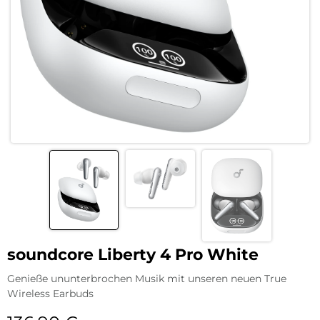
soundcore Liberty 4 Pro White
Genieße ununterbrochen Musik mit unseren neuen True
Wireless Earbuds