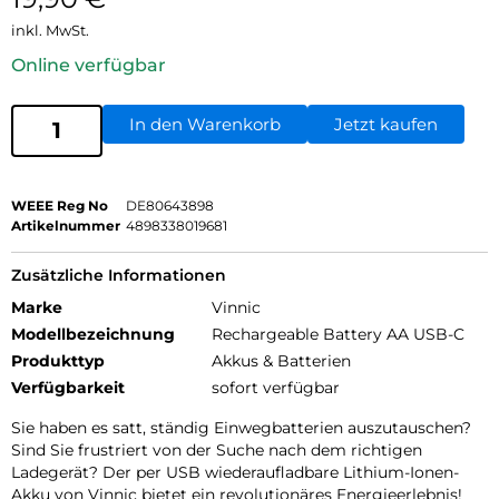
inkl. MwSt.
Online verfügbar
In den Warenkorb
Jetzt kaufen
WEEE Reg No
DE80643898
Artikelnummer
4898338019681
Zusätzliche Informationen
Marke
Vinnic
Modellbezeichnung
Rechargeable Battery AA USB-C
Produkttyp
Akkus & Batterien
Verfügbarkeit
sofort verfügbar
Sie haben es satt, ständig Einwegbatterien auszutauschen?
Sind Sie frustriert von der Suche nach dem richtigen
Ladegerät? Der per USB wiederaufladbare Lithium-Ionen-
Akku von Vinnic bietet ein revolutionäres Energieerlebnis!