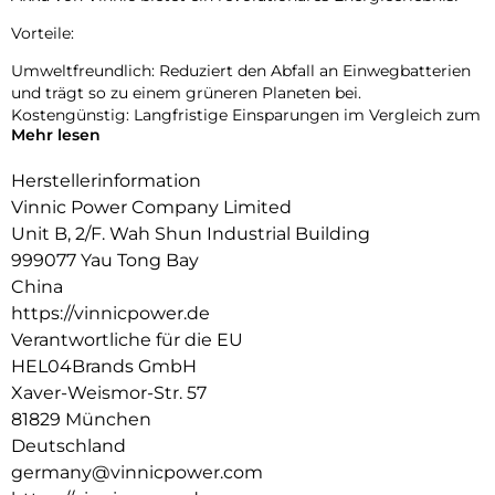
Vorteile:
Umweltfreundlich: Reduziert den Abfall an Einwegbatterien
und trägt so zu einem grüneren Planeten bei.
Kostengünstig: Langfristige Einsparungen im Vergleich zum
Mehr lesen
häufigen Kauf von Einwegbatterien.
Bequemes Laden: Durch das Laden über USB sind keine
Herstellerinformation
speziellen Ladegeräte mehr erforderlich.
Zuverlässige Leistung: Konstante Spannung gewährleistet
Vinnic Power Company Limited
einen gleichmäßigen Gerätebetrieb.
Unit B, 2/F. Wah Shun Industrial Building
999077 Yau Tong Bay
Ideal für:
China
Fernbedienungen
https://vinnicpower.de
Mäuse
Verantwortliche für die EU
Tastaturen
HEL04Brands GmbH
Spielzeug
Taschenlampen
Xaver-Weismor-Str. 57
Andere batteriebetriebene Geräte vom Typ AA/AAA
81829 München
Deutschland
germany@vinnicpower.com