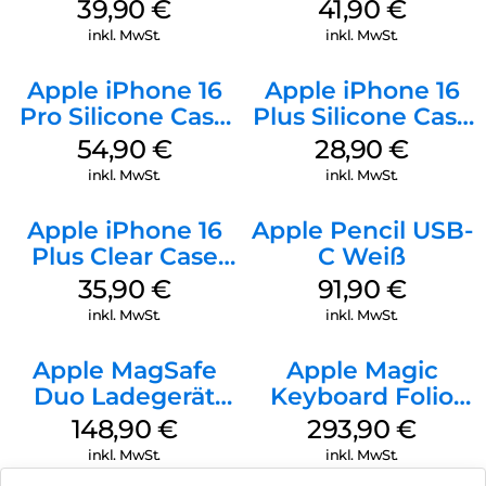
MagSafe Plum
MagSafe Stone
39,90
€
41,90
€
Gray
inkl. MwSt.
inkl. MwSt.
Apple iPhone 16
Apple iPhone 16
Pro Silicone Case
Plus Silicone Case
MagSafe Black
MagSafe Black
54,90
€
28,90
€
inkl. MwSt.
inkl. MwSt.
Apple iPhone 16
Apple Pencil USB-
Plus Clear Case
C Weiß
MagSafe
35,90
€
91,90
€
Transparent
inkl. MwSt.
inkl. MwSt.
Apple MagSafe
Apple Magic
Duo Ladegerät
Keyboard Folio
Weiß
iPad 10.9″ (10.Gen.)
148,90
€
293,90
€
Weiß
inkl. MwSt.
inkl. MwSt.