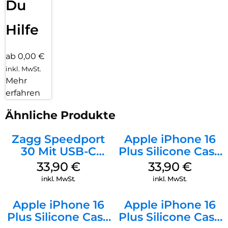
Du
Hilfe
ab 0,00 €
inkl. MwSt.
Mehr
erfahren
Ähnliche Produkte
Zagg Speedport
Apple iPhone 16
30 Mit USB-C
Plus Silicone Case
Kabel Weiß
MagSafe Lake
33,90
€
33,90
€
Green
inkl. MwSt.
inkl. MwSt.
Apple iPhone 16
Apple iPhone 16
Plus Silicone Case
Plus Silicone Case