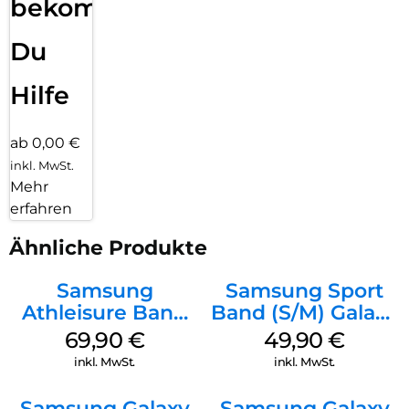
bekommst
Du
Hilfe
ab 0,00 €
inkl. MwSt.
Mehr
erfahren
Ähnliche Produkte
Samsung
Samsung Sport
Athleisure Band
Band (S/M) Galaxy
(S/M) Galaxy
Watch8/Watch8
69,90
€
49,90
€
Watch8/Watch8
Classic White
inkl. MwSt.
inkl. MwSt.
Classic Sage
Samsung Galaxy
Samsung Galaxy