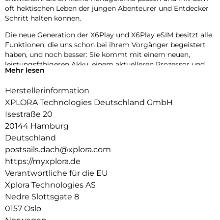
oft hektischen Leben der jungen Abenteurer und Entdecker
Schritt halten können.
Die neue Generation der X6Play und X6Play eSIM besitzt alle
Funktionen, die uns schon bei ihrem Vorgänger begeistert
haben, und noch besser: Sie kommt mit einem neuen,
leistungsfähigeren Akku, einem aktuelleren Prozessor und
Mehr lesen
einem gewebten, elastischen Textilarmband für noch mehr
Komfort.
Herstellerinformation
Das neue Design umfasst außerdem zwei austauschbare
XPLORA Technologies Deutschland GmbH
Frames zum Individualisieren der Uhr. Die neue Generation
Isestraße 20
der X6Play und X6Play eSIM ist eine erstklassige Wahl für
20144 Hamburg
Eltern, die sich für ihr Kind einen sicheren Einstieg in die
Deutschland
digitale Kommunikation wünschen, ohne Kompromisse bei
postsails.dach@xplora.com
Zuverlässigkeit und Qualität einzugehen.
https://myxplora.de
Verantwortliche für die EU
Xplora Technologies AS
Nedre Slottsgate 8
0157 Oslo