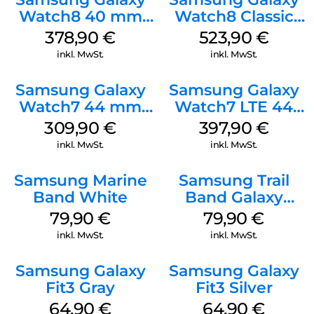
Watch8 40 mm
Watch8 Classic
Graphite
White
378,90
€
523,90
€
inkl. MwSt.
inkl. MwSt.
Samsung Galaxy
Samsung Galaxy
Watch7 44 mm
Watch7 LTE 44
Silver
mm Green
309,90
€
397,90
€
inkl. MwSt.
inkl. MwSt.
Samsung Marine
Samsung Trail
Band White
Band Galaxy
Watch Ultra
79,90
€
79,90
€
Orange
inkl. MwSt.
inkl. MwSt.
Samsung Galaxy
Samsung Galaxy
Fit3 Gray
Fit3 Silver
64,90
€
64,90
€