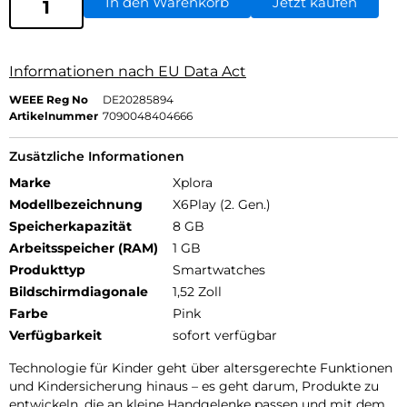
In den Warenkorb
Jetzt kaufen
Informationen nach EU Data Act
WEEE Reg No
DE20285894
Artikelnummer
7090048404666
Zusätzliche Informationen
Marke
Xplora
Modellbezeichnung
X6Play (2. Gen.)
Speicherkapazität
8 GB
Arbeitsspeicher (RAM)
1 GB
Produkttyp
Smartwatches
Bildschirmdiagonale
1,52 Zoll
Farbe
Pink
Verfügbarkeit
sofort verfügbar
Technologie für Kinder geht über altersgerechte Funktionen
und Kindersicherung hinaus – es geht darum, Produkte zu
entwickeln, die an kleine Handgelenke passen und mit dem