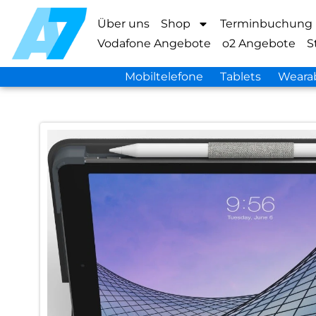
Über uns
Shop
Terminbuchung
Vodafone Angebote
o2 Angebote
S
Mobiltelefone
Tablets
Weara