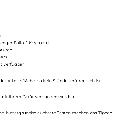
g
enger Folio 2 Keyboard
aturen
arz
rt verfügbar
der Arbeitsfläche, da kein Ständer erforderlich ist.
t mit Ihrem Gerät verbunden werden.
e, hintergrundbeleuchtete Tasten machen das Tippen
l oder ZAGG Pro Stylus: