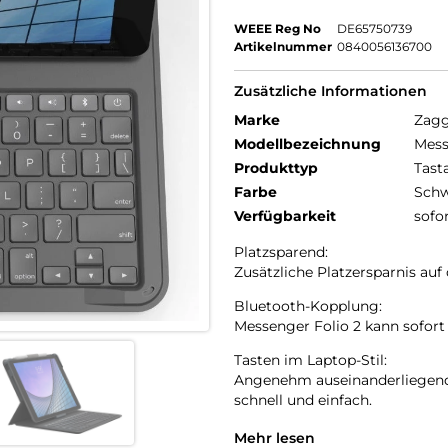
WEEE Reg No
DE65750739
Artikelnummer
0840056136700
Zusätzliche Informationen
Marke
Zag
Modellbezeichnung
Mess
Produkttyp
Tast
Farbe
Schw
Verfügbarkeit
sofo
Platzsparend:
Zusätzliche Platzersparnis auf 
Bluetooth-Kopplung:
Messenger Folio 2 kann sofor
Tasten im Laptop-Stil:
Angenehm auseinanderliegend
schnell und einfach.
Halterung für den Apple Penci
Mehr lesen