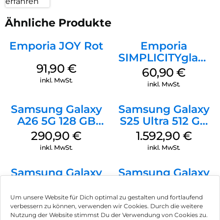
erfahren
Ähnliche Produkte
Emporia JOY Rot
Emporia
SIMPLICITYglam
91,90
€
Schwarz
60,90
€
inkl. MwSt.
inkl. MwSt.
Samsung Galaxy
Samsung Galaxy
A26 5G 128 GB
S25 Ultra 512 GB
White
Titanium
290,90
€
1.592,90
€
Silverblue
inkl. MwSt.
inkl. MwSt.
Samsung Galaxy
Samsung Galaxy
S25 128 GB Mint
S25 Ultra 1TB
Titanium Black
635,90
€
1.808,90
€
Um unsere Website für Dich optimal zu gestalten und fortlaufend
verbessern zu können, verwenden wir Cookies. Durch die weitere
inkl. MwSt.
inkl. MwSt.
Nutzung der Website stimmst Du der Verwendung von Cookies zu.