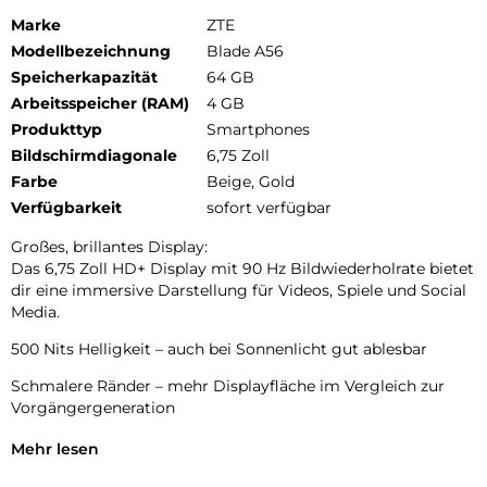
Marke
ZTE
Modellbezeichnung
Blade A56
Speicherkapazität
64 GB
Arbeitsspeicher (RAM)
4 GB
Produkttyp
Smartphones
Bildschirmdiagonale
6,75 Zoll
Farbe
Beige, Gold
Verfügbarkeit
sofort verfügbar
Großes, brillantes Display:
Das 6,75 Zoll HD+ Display mit 90 Hz Bildwiederholrate bietet
dir eine immersive Darstellung für Videos, Spiele und Social
Media.
500 Nits Helligkeit – auch bei Sonnenlicht gut ablesbar
Schmalere Ränder – mehr Displayfläche im Vergleich zur
Vorgängergeneration
Flüssige und klare Darstellung für Entertainment und Alltag
Mehr lesen
Starke Kommunikation & nubia linkfree: