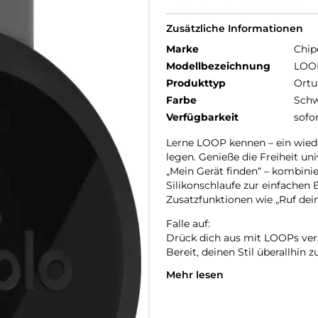
Zusätzliche Informationen
Marke
Chip
Modellbezeichnung
LOO
Produkttyp
Ortu
Farbe
Schw
Verfügbarkeit
sofo
Lerne LOOP kennen – ein wieder
legen. Genieße die Freiheit un
„Mein Gerät finden“ – kombinier
Silikonschlaufe zur einfachen
Zusatzfunktionen wie „Ruf dein
Falle auf:
Drück dich aus mit LOOPs versp
Bereit, deinen Stil überallhin z
Mehr lesen
Einfach aufladen:
LOOP wurde für deinen Komfor
langlebig, nachhaltig und bere