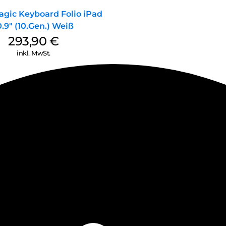
agic Keyboard Folio iPad
0.9″ (10.Gen.) Weiß
293,90
€
inkl. MwSt.