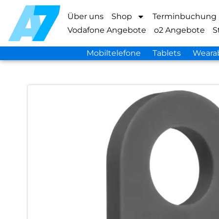
Über uns
Shop
Terminbuchung
Vodafone Angebote
o2 Angebote
S
Mobiltelefone
Tablets
Weara