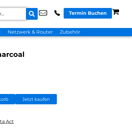
Termin Buchen
e
Netzwerk & Router
Zubehör
arcoal
korb
Jetzt kaufen
ta Act