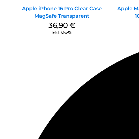
Apple iPhone 16 Pro Clear Case
Apple M
MagSafe Transparent
1
36,90
€
inkl. MwSt.