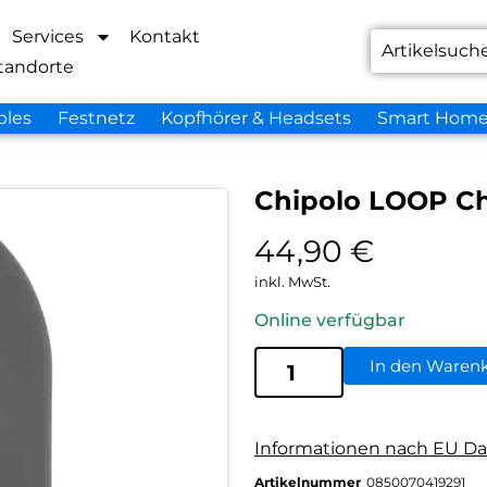
Services
Kontakt
tandorte
bles
Festnetz
Kopfhörer & Headsets
Smart Hom
Chipolo LOOP Ch
44,90
€
inkl. MwSt.
Online verfügbar
In den Waren
Informationen nach EU Da
Artikelnummer
0850070419291