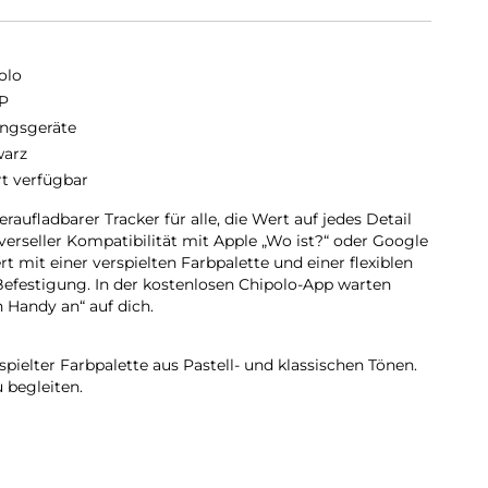
olo
P
ngsgeräte
arz
rt verfügbar
aufladbarer Tracker für alle, die Wert auf jedes Detail
iverseller Kompatibilität mit Apple „Wo ist?“ oder Google
t mit einer verspielten Farbpalette und einer flexiblen
 Befestigung. In der kostenlosen Chipolo-App warten
 Handy an“ auf dich.
ielter Farbpalette aus Pastell- und klassischen Tönen.
u begleiten.
t und mit Rücksicht auf den Planeten entwickelt –
it, dein neuer Lieblingsbegleiter zu werden.