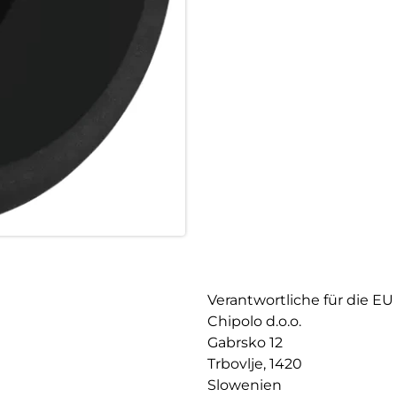
Leicht zu hören, leicht zu finde
Verlegte Gegenstände wiederzuf
erweiterte Reichweite von LO
wichtigsten Sachen.
Kraft auf Knopfdruck:
Der Kontrast aus matter und g
LOOP hervor – zweimal kurz dr
Mühelose Befestigung:
Die flexible Silikonschlaufe 
anbringen. Elegant, vielseitig 
Verantwortliche für die EU
Chipolo d.o.o.
Gabrsko 12
Trbovlje, 1420
Slowenien