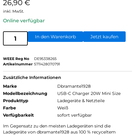
26,90
€
inkl. MwSt.
Online verfügbar
In den Warenkorb
Jetzt kaufen
WEEE Reg No
DE95338265
Artikelnummer
5711428070791
Zusätzliche Informationen
Marke
Dbramante1928
Modellbezeichnung
USB-C Charger 20W Mini Size
Produkttyp
Ladegeräte & Netzteile
Farbe
Weiß
Verfügbarkeit
sofort verfügbar
Im Gegensatz zu den meisten Ladegeräten sind die
Ladegeräte von dbramante1928 aus 100 % recyceltem