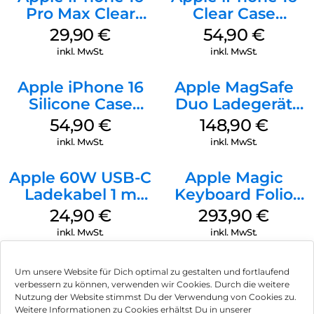
Pro Max Clear
Clear Case
Case MagSafe
MagSafe
29,90
€
54,90
€
Transparent
Transparent
inkl. MwSt.
inkl. MwSt.
Apple iPhone 16
Apple MagSafe
Silicone Case
Duo Ladegerät
MagSafe Lake
Weiß
54,90
€
148,90
€
Green
inkl. MwSt.
inkl. MwSt.
Apple 60W USB-C
Apple Magic
Ladekabel 1 m
Keyboard Folio
Weiß
iPad 10.9″ (10.Gen.)
24,90
€
293,90
€
Weiß
inkl. MwSt.
inkl. MwSt.
Um unsere Website für Dich optimal zu gestalten und fortlaufend
verbessern zu können, verwenden wir Cookies. Durch die weitere
Nutzung der Website stimmst Du der Verwendung von Cookies zu.
Impressum
Weitere Informationen zu Cookies erhältst Du in unserer