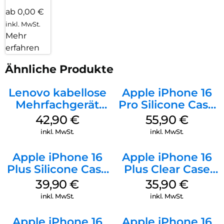
ab 0,00 €
inkl. MwSt.
Mehr
erfahren
Ähnliche Produkte
Lenovo kabellose
Apple iPhone 16
Mehrfachgerät
Pro Silicone Case
Luna Grey
MagSafe Stone
42,90
€
55,90
€
Gray
inkl. MwSt.
inkl. MwSt.
Apple iPhone 16
Apple iPhone 16
Plus Silicone Case
Plus Clear Case
MagSafe Plum
MagSafe
39,90
€
35,90
€
Transparent
inkl. MwSt.
inkl. MwSt.
Apple iPhone 16
Apple iPhone 16