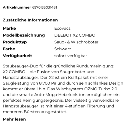
Artikelnummer
6970135031481
Zusätzliche Informationen
Marke
Ecovacs
Modellbezeichnung
DEEBOT X2 COMBO
Produkttyp
Saug- & Wischroboter
Farbe
Schwarz
Verfügbarkeit
sofort verfügbar
Staubsauger-Duo für die gründliche Rundumreinigung:
X2 COMBO – die Fusion von Saugroboter und
Handstaubsauger. Der X2 ist ein Kraftpaket mit einer
Saugleistung von 8.700 Pa und durch sein schlankes Design
kommt er überall hin. Das Wischsystem OZMO Turbo 2.0
und die smarte Auto-Mopp-Hebefunktion ermöglichen ein
perfektes Reinigungsergebnis. Der vielseitig verwendbare
Handstaubsauger ist mit einer 4-stufigen Filterung und
mehreren Bürsten ausgestattet.
Mehr lesen
Doppelte automatische Absaugung durch verbesserte OMNI
Station: