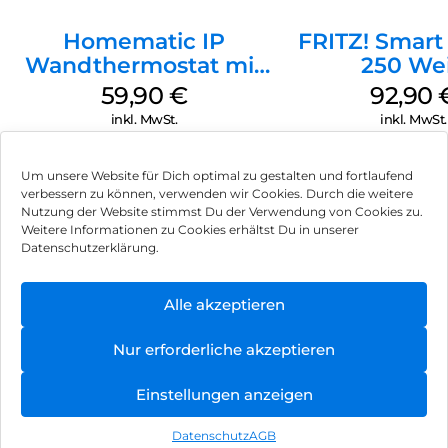
Homematic IP
FRITZ! Smart
Wandthermostat mit
250 We
Luftfeuchtigkeitssensor
59,90
€
92,90
Weiß
inkl. MwSt.
inkl. MwSt.
Um unsere Website für Dich optimal zu gestalten und fortlaufend
verbessern zu können, verwenden wir Cookies. Durch die weitere
Nutzung der Website stimmst Du der Verwendung von Cookies zu.
Impressum
Weitere Informationen zu Cookies erhältst Du in unserer
Datenschutzerklärung.
AGB
Datenschutz
Alle akzeptieren
Vertrag widerrufen
Nur erforderliche akzeptieren
Hinweis zur Batterieentsorgung
Einstellungen anzeigen
Newsletter
Datenschutz
AGB
©
2026
, Brodos AG – All Rights Reserved.