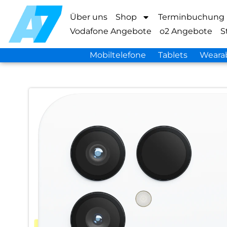
Über uns
Shop
Terminbuchung
Vodafone Angebote
o2 Angebote
S
Mobiltelefone
Tablets
Weara