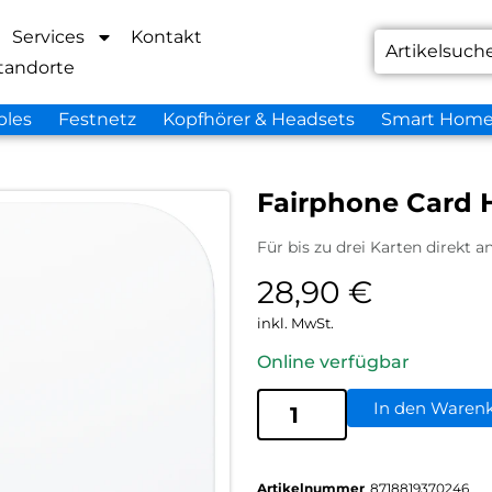
Services
Kontakt
tandorte
bles
Festnetz
Kopfhörer & Headsets
Smart Hom
Fairphone Card 
Für bis zu drei Karten direkt 
28,90
€
inkl. MwSt.
Online verfügbar
In den Waren
Artikelnummer
8718819370246