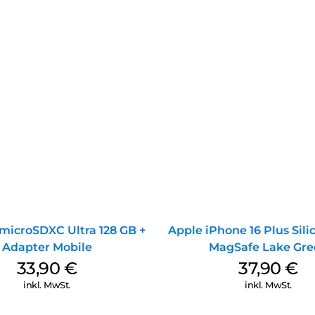
microSDXC Ultra 128 GB +
Apple iPhone 16 Plus Sil
Adapter Mobile
MagSafe Lake Gre
33,90
€
37,90
€
inkl. MwSt.
inkl. MwSt.