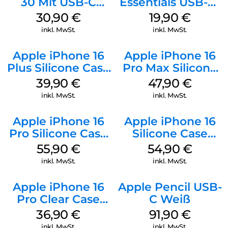
30 Mit USB-C
Essentials USB-C-
Kabel Weiß
20W Charger PD
30,90
€
19,90
€
Weiß
inkl. MwSt.
inkl. MwSt.
Apple iPhone 16
Apple iPhone 16
Plus Silicone Case
Pro Max Silicone
MagSafe Plum
Case MagSafe
39,90
€
47,90
€
Black
inkl. MwSt.
inkl. MwSt.
Apple iPhone 16
Apple iPhone 16
Pro Silicone Case
Silicone Case
MagSafe Stone
MagSafe Black
55,90
€
54,90
€
Gray
inkl. MwSt.
inkl. MwSt.
Apple iPhone 16
Apple Pencil USB-
Pro Clear Case
C Weiß
MagSafe
36,90
€
91,90
€
Transparent
inkl. MwSt.
inkl. MwSt.