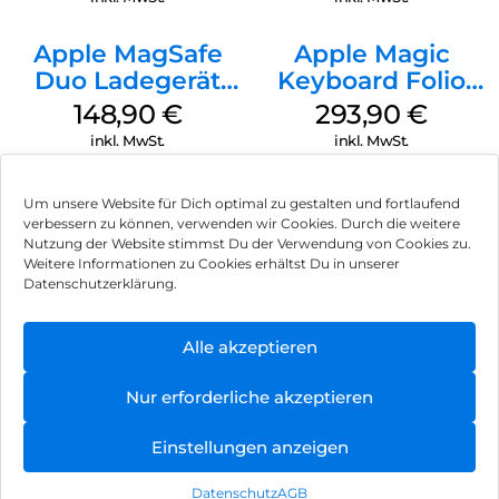
Apple MagSafe
Apple Magic
Duo Ladegerät
Keyboard Folio
Weiß
iPad 10.9″ (10.Gen.)
148,90
€
293,90
€
Weiß
inkl. MwSt.
inkl. MwSt.
Um unsere Website für Dich optimal zu gestalten und fortlaufend
verbessern zu können, verwenden wir Cookies. Durch die weitere
Nutzung der Website stimmst Du der Verwendung von Cookies zu.
Impressum
Weitere Informationen zu Cookies erhältst Du in unserer
Datenschutzerklärung.
AGB
Datenschutz
Alle akzeptieren
Vertrag widerrufen
Nur erforderliche akzeptieren
Hinweis zur Batterieentsorgung
Einstellungen anzeigen
Newsletter
Datenschutz
AGB