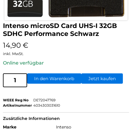
Intenso microSD Card UHS-I 32GB
SDHC Performance Schwarz
14,90
€
inkl. MwSt.
Online verfügbar
In den Warenkorb
Jetzt kaufen
WEEE Reg No
DE72047769
Artikelnummer
4034303031610
Zusätzliche Informationen
Marke
Intenso