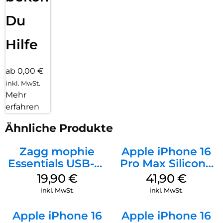
Du
Hilfe
ab 0,00 €
inkl. MwSt.
Mehr
erfahren
Ähnliche Produkte
Zagg mophie
Apple iPhone 16
Essentials USB-C-
Pro Max Silicone
20W Charger PD
Case MagSafe
19,90
€
41,90
€
Weiß
Ultramarine
inkl. MwSt.
inkl. MwSt.
Apple iPhone 16
Apple iPhone 16