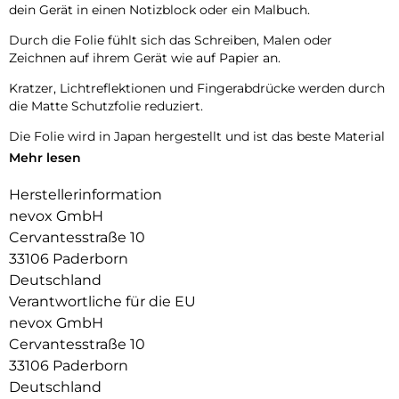
dein Gerät in einen Notizblock oder ein Malbuch.
Durch die Folie fühlt sich das Schreiben, Malen oder
Zeichnen auf ihrem Gerät wie auf Papier an.
Kratzer, Lichtreflektionen und Fingerabdrücke werden durch
die Matte Schutzfolie reduziert.
Die Folie wird in Japan hergestellt und ist das beste Material
welches man verwenden kann.
Mehr lesen
Kompatibel zu folgenden Modellen:
Herstellerinformation
iPad Air 13″ M3 (2025)
nevox GmbH
iPad Air 13″ M2 (2024)
Cervantesstraße 10
Das Set besteht aus:
33106 Paderborn
2x PAPERTouch Schutzfolie
Deutschland
2x Reinigungs- und Montageset (2x Baumwolltuch, 2x
Verantwortliche für die EU
Reinigungstücher, 2x Positionierungssticker, 2x Staubsticker
nevox GmbH
Cervantesstraße 10
33106 Paderborn
Deutschland