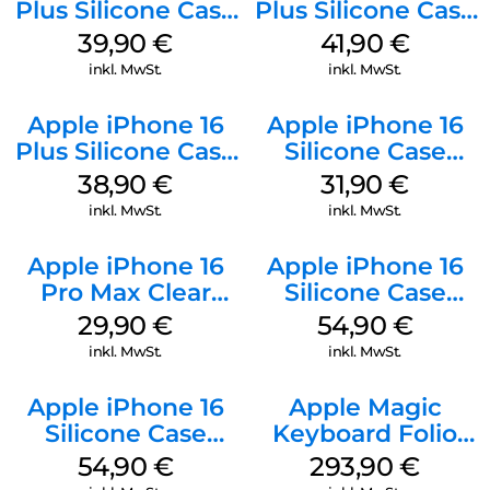
Plus Silicone Case
Plus Silicone Case
MagSafe Plum
MagSafe Stone
39,90
€
41,90
€
Gray
inkl. MwSt.
inkl. MwSt.
Apple iPhone 16
Apple iPhone 16
Plus Silicone Case
Silicone Case
MagSafe Denim
MagSafe Fuchsia
38,90
€
31,90
€
inkl. MwSt.
inkl. MwSt.
Apple iPhone 16
Apple iPhone 16
Pro Max Clear
Silicone Case
Case MagSafe
MagSafe Lake
29,90
€
54,90
€
Transparent
Green
inkl. MwSt.
inkl. MwSt.
Apple iPhone 16
Apple Magic
Silicone Case
Keyboard Folio
MagSafe Black
iPad 10.9″ (10.Gen.)
54,90
€
293,90
€
Weiß