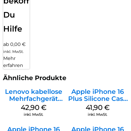
bekommst
Du
Hilfe
ab 0,00 €
inkl. MwSt.
Mehr
erfahren
Ähnliche Produkte
Lenovo kabellose
Apple iPhone 16
Mehrfachgerät
Plus Silicone Case
Luna Grey
MagSafe Stone
42,90
€
41,90
€
Gray
inkl. MwSt.
inkl. MwSt.
Apple iPhone 16
Apple iPhone 16