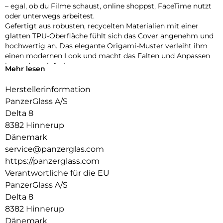
– egal, ob du Filme schaust, online shoppst, FaceTime nutzt
oder unterwegs arbeitest.
Gefertigt aus robusten, recycelten Materialien mit einer
glatten TPU-Oberfläche fühlt sich das Cover angenehm und
hochwertig an. Das elegante Origami-Muster verleiht ihm
einen modernen Look und macht das Falten und Anpassen
besonders einfach.
Mehr lesen
Dein iPad ist rundum geschützt – vorne und hinten – mit
verstärkten Ecken, die den täglichen Stößen und
Herstellerinformation
Erschütterungen standhalten. Dank der integrierten
PanzerGlass A/S
Halterung für deinen Apple Pencil hast du ihn immer
Delta 8
griffbereit.
8382 Hinnerup
Bist du bereit, dein iPad auf das nächste Level zu bringen?
Die iPad Essential Hülle vereint Stil, Vielseitigkeit und Schutz
Dänemark
in einem cleveren Design – gemacht, um mit dir Schritt zu
service@panzerglas.com
halten, egal wohin dich der Tag führt.
https://panzerglass.com
Verantwortliche für die EU
PanzerGlass A/S
Delta 8
8382 Hinnerup
Dänemark