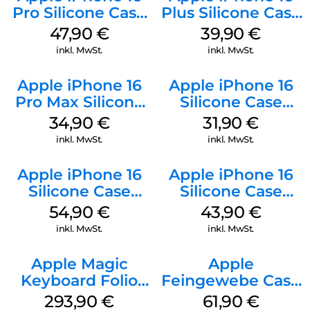
Pro Silicone Case
Plus Silicone Case
MagSafe Denim
MagSafe Plum
47,90
€
39,90
€
inkl. MwSt.
inkl. MwSt.
Apple iPhone 16
Apple iPhone 16
Pro Max Silicone
Silicone Case
Case MagSafe
MagSafe Fuchsia
34,90
€
31,90
€
Denim
inkl. MwSt.
inkl. MwSt.
Apple iPhone 16
Apple iPhone 16
Silicone Case
Silicone Case
MagSafe Black
MagSafe Plum
54,90
€
43,90
€
inkl. MwSt.
inkl. MwSt.
Apple Magic
Apple
Keyboard Folio
Feingewebe Case
iPad 10.9″ (10.Gen.)
iPhone 15 Pro
293,90
€
61,90
€