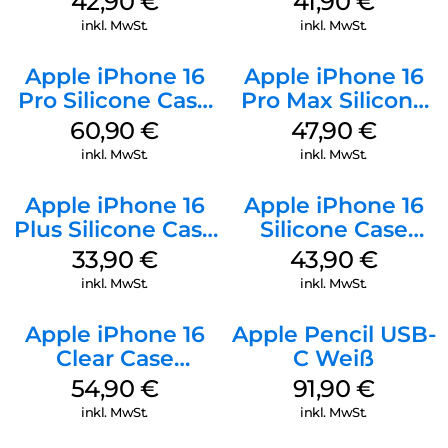
42,90
€
41,90
€
Gray
inkl. MwSt.
inkl. MwSt.
Apple iPhone 16
Apple iPhone 16
Pro Silicone Case
Pro Max Silicone
MagSafe Stone
Case MagSafe
60,90
€
47,90
€
Gray
Black
inkl. MwSt.
inkl. MwSt.
Apple iPhone 16
Apple iPhone 16
Plus Silicone Case
Silicone Case
MagSafe Lake
MagSafe Plum
33,90
€
43,90
€
Green
inkl. MwSt.
inkl. MwSt.
Apple iPhone 16
Apple Pencil USB-
Clear Case
C Weiß
MagSafe
54,90
€
91,90
€
Transparent
inkl. MwSt.
inkl. MwSt.