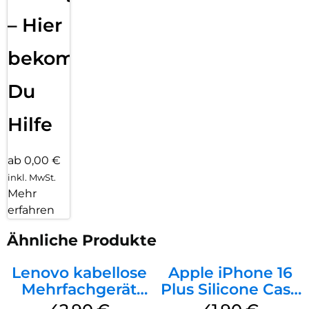
– Hier
bekommst
Du
Hilfe
ab 0,00 €
inkl. MwSt.
Mehr
erfahren
Ähnliche Produkte
Lenovo kabellose
Apple iPhone 16
Mehrfachgerät
Plus Silicone Case
Luna Grey
MagSafe Stone